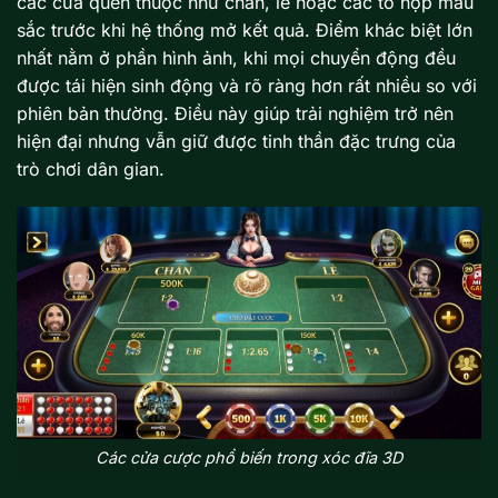
các cửa quen thuộc như chẵn, lẻ hoặc các tổ hợp màu
sắc trước khi hệ thống mở kết quả. Điểm khác biệt lớn
nhất nằm ở phần hình ảnh, khi mọi chuyển động đều
được tái hiện sinh động và rõ ràng hơn rất nhiều so với
phiên bản thường. Điều này giúp trải nghiệm trở nên
hiện đại nhưng vẫn giữ được tinh thần đặc trưng của
trò chơi dân gian.
Các cửa cược phổ biến trong xóc đĩa 3D