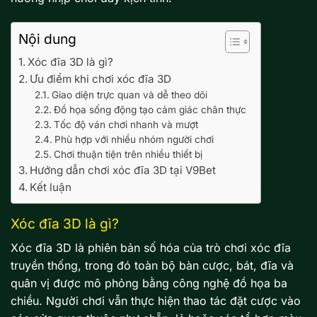
Nội dung
Xóc đĩa 3D là gì?
Ưu điểm khi chơi xóc đĩa 3D
Giao diện trực quan và dễ theo dõi
Đồ họa sống động tạo cảm giác chân thực
Tốc độ ván chơi nhanh và mượt
Phù hợp với nhiều nhóm người chơi
Chơi thuận tiện trên nhiều thiết bị
Hướng dẫn chơi xóc đĩa 3D tại V9Bet
Kết luận
Xóc đĩa 3D là gì?
Xóc đĩa 3D là phiên bản số hóa của trò chơi xóc đĩa
truyền thống, trong đó toàn bộ bàn cược, bát, đĩa và
quân vị được mô phỏng bằng công nghệ đồ họa ba
chiều. Người chơi vẫn thực hiện thao tác đặt cược vào