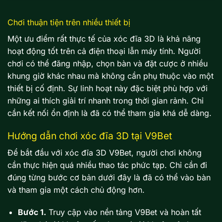
Chơi thuận tiện trên nhiều thiết bị
Một ưu điểm rất thực tế của xóc đĩa 3D là khả năng
hoạt động tốt trên cả điện thoại lẫn máy tính. Người
chơi có thể đăng nhập, chọn bàn và đặt cược ở nhiều
khung giờ khác nhau mà không cần phụ thuộc vào một
thiết bị cố định. Sự linh hoạt này đặc biệt phù hợp với
những ai thích giải trí nhanh trong thời gian rảnh. Chỉ
cần kết nối ổn định là đã có thể tham gia khá dễ dàng.
Hướng dẫn chơi xóc đĩa 3D tại V9Bet
Để bắt đầu với xóc đĩa 3D V9Bet, người chơi không
cần thực hiện quá nhiều thao tác phức tạp. Chỉ cần đi
đúng từng bước cơ bản dưới đây là đã có thể vào bàn
và tham gia một cách chủ động hơn.
Bước 1.
Truy cập vào nền tảng V9Bet và hoàn tất