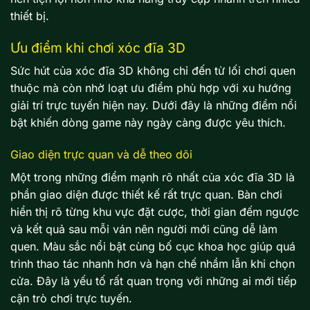
thiết bị.
Ưu điểm khi chơi xóc đĩa 3D
Sức hút của xóc đĩa 3D không chỉ đến từ lối chơi quen
thuộc mà còn nhờ loạt ưu điểm phù hợp với xu hướng
giải trí trực tuyến hiện nay. Dưới đây là những điểm nổi
bật khiến dòng game này ngày càng được yêu thích.
Giao diện trực quan và dễ theo dõi
Một trong những điểm mạnh rõ nhất của xóc đĩa 3D là
phần giao diện được thiết kế rất trực quan. Bàn chơi
hiển thị rõ từng khu vực đặt cược, thời gian đếm ngược
và kết quả sau mỗi ván nên người mới cũng dễ làm
quen. Màu sắc nổi bật cùng bố cục khoa học giúp quá
trình thao tác nhanh hơn và hạn chế nhầm lẫn khi chọn
cửa. Đây là yếu tố rất quan trọng với những ai mới tiếp
cận trò chơi trực tuyến.