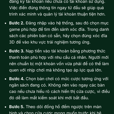
đăng ký tài khoản nếu chưa có tài khoản sử dụng.
Việc điền đúng thông tin ngay từ đầu sẽ giúp quá
trình xác minh và quản lý tài khoản thuận tiện hơn.
Bước 2.
Đăng nhập vào hệ thống, sau đó chọn mục
game phù hợp để tìm đến sảnh xóc đĩa. Trong danh
sách các phiên bản có sẵn, hãy chọn đúng xóc đĩa
3D để vào khu vực trải nghiệm tương ứng.
Bước 3.
Nạp tiền vào tài khoản bằng phương thức
thanh toán phù hợp với nhu cầu cá nhân. Người mới
nên chuẩn bị một khoản vốn vừa phải để có thể làm
quen với nhịp chơi mà không tạo áp lực quá lớn.
Bước 4.
Chọn bàn chơi có mức cược tương ứng với
ngân sách đang có. Không nên vào ngay các bàn
cao nếu chưa hiểu rõ cách hiển thị cửa cược, vì điều
đó dễ làm mất kiểm soát khi mới bắt đầu.
Bước 5.
Theo dõi đồng hồ đếm ngược trên màn
hình và chọn cửa cược mong muốn trước khi hệ