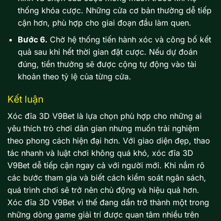
thống khóa cược. Những cửa cơ bản thường dễ tiếp
cận hơn, phù hợp cho giai đoạn đầu làm quen.
Bước 6.
Chờ hệ thống tiến hành xóc và công bố kết
quả sau khi hết thời gian đặt cược. Nếu dự đoán
đúng, tiền thưởng sẽ được cộng tự động vào tài
khoản theo tỷ lệ của từng cửa.
Kết luận
Xóc đĩa 3D V9Bet là lựa chọn phù hợp cho những ai
yêu thích trò chơi dân gian nhưng muốn trải nghiệm
theo phong cách hiện đại hơn. Với giao diện đẹp, thao
tác nhanh và luật chơi không quá khó, xóc đĩa 3D
V9Bet dễ tiếp cận ngay cả với người mới. Khi nắm rõ
các bước tham gia và biết cách kiểm soát ngân sách,
quá trình chơi sẽ trở nên chủ động và hiệu quả hơn.
Xóc đĩa 3D V9Bet vì thế đang dần trở thành một trong
những dòng game giải trí được quan tâm nhiều trên