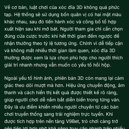
Về cơ bản, luật chơi của xóc đĩa 3D không quá phức
tạp. Hệ thống sẽ sử dụng bốn quân vị có hai mặt màu
khác nhau, sau đó tiến hành xóc và công bố tổ hợp
xuất hiện sau khi mở bát. Người tham gia chỉ cần chọn
đúng cửa cược trước khi hết thời gian đếm ngược để
nhận thưởng theo tỷ lệ tương ứng. Chính vì dễ tiếp cận
và không mất nhiều thời gian làm quen, xóc đĩa 3D
thường được xem là lựa chọn phù hợp cho người thích
giải trí nhanh nhưng vẫn muốn có yếu tố hồi hộp.
Ngoài yếu tố hình ảnh, phiên bản 3D còn mang lại cảm
giác theo dõi mượt mà hơn. Hiệu ứng chuyển động, âm
thanh và cách hiển thị kết quả được thiết kế rõ ràng,
giúp người chơi dễ nắm bắt diễn biến trong từng ván.
Đây là ưu điểm khiến nhiều người chuyển từ các bàn
chơi truyền thống sang trải nghiệm trực tuyến. Khi
được tích hợp trên nền tảng V9Bet, trò chơi càng trở
nên tiện lợi hơn nhờ khả năng truy cập nhanh trên nhiều