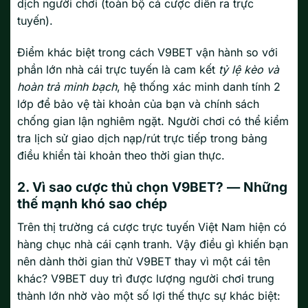
dịch người chơi (toàn bộ cá cược diễn ra trực
tuyến).
Điểm khác biệt trong cách V9BET vận hành so với
phần lớn nhà cái trực tuyến là cam kết
tỷ lệ kèo và
hoàn trả minh bạch
, hệ thống xác minh danh tính 2
lớp để bảo vệ tài khoản của bạn và chính sách
chống gian lận nghiêm ngặt. Người chơi có thể kiểm
tra lịch sử giao dịch nạp/rút trực tiếp trong bảng
điều khiển tài khoản theo thời gian thực.
2. Vì sao cược thủ chọn V9BET? — Những
thế mạnh khó sao chép
Trên thị trường cá cược trực tuyến Việt Nam hiện có
hàng chục nhà cái cạnh tranh. Vậy điều gì khiến bạn
nên dành thời gian thử V9BET thay vì một cái tên
khác? V9BET duy trì được lượng người chơi trung
thành lớn nhờ vào một số lợi thế thực sự khác biệt: