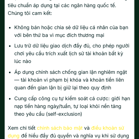
tiêu chuẩn áp dụng tại các ngân hàng quốc tế.
Chúng tôi cam kết:
Không bán hoặc chia sẻ dữ liệu cá nhân của bạn
với bên thứ ba vì mục đích thương mại
Lưu trữ dữ liệu giao dịch đầy đủ, cho phép người
chơi yêu cầu trích xuất lịch sử tài khoản bất kỳ
lúc nào
Áp dụng chính sách chống gian lận nghiêm ngặt
— tài khoản vi phạm bị khóa và khoản tiền liên
quan đến gian lận bị giữ lại theo quy định
Cung cấp công cụ tự kiểm soát cá cược: giới hạn
nạp tiền hàng ngày/tuần, tự loại khỏi nền tảng
theo yêu cầu (self-exclusion)
Xem chi tiết
chính sách bảo mật
và
điều khoản sử
dụng
để hiểu đầy đủ quyền và nghĩa vụ khi sử dụng