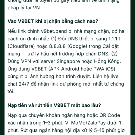
pháp lý tại VN.
Vào V9BET khi bị chặn bằng cách nào?
Nếu link chính v9bet.band bị nhà mạng chặn, có hai
cách ổn định nhất: (1) Đổi DNS thiết bị sang 1.1.1.1
(Cloudflare) hoặc 8.8.8.8 (Google) trong Cài đặt
mạng — xử lý hầu hết trường hợp chặn DNS. (2)
Dùng VPN với server Singapore hoặc Hồng Kông.
Ứng dụng V9BET (APK Android hoặc PWA iOS)
cũng ít bị ảnh hưởng hơn trình duyệt. Liên hệ live
chat 24/7 để nhận link dự phòng mới nhất từ chúng
tôi.
Nạp tiền và rút tiền V9BET mất bao lâu?
Nạp qua chuyển khoản ngân hàng hoặc QR Code
xác nhận trong 1–3 phút. Ví MoMo/ZaloPay dưới 1
phút. Rút qua ngân hàng nội địa xử lý 5–15 phút giờ