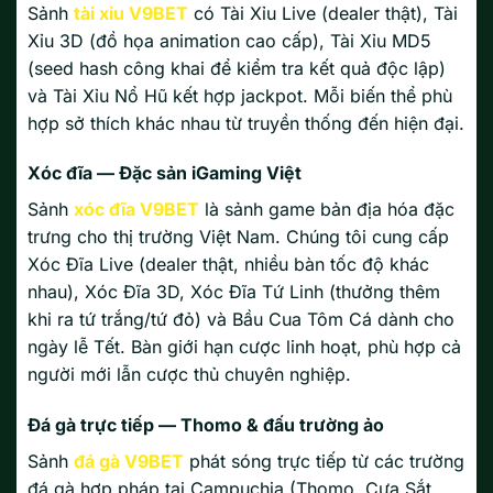
Sảnh
tài xỉu V9BET
có Tài Xỉu Live (dealer thật), Tài
Xỉu 3D (đồ họa animation cao cấp), Tài Xỉu MD5
(seed hash công khai để kiểm tra kết quả độc lập)
và Tài Xỉu Nổ Hũ kết hợp jackpot. Mỗi biến thể phù
hợp sở thích khác nhau từ truyền thống đến hiện đại.
Xóc đĩa — Đặc sản iGaming Việt
Sảnh
xóc đĩa V9BET
là sảnh game bản địa hóa đặc
trưng cho thị trường Việt Nam. Chúng tôi cung cấp
Xóc Đĩa Live (dealer thật, nhiều bàn tốc độ khác
nhau), Xóc Đĩa 3D, Xóc Đĩa Tứ Linh (thưởng thêm
khi ra tứ trắng/tứ đỏ) và Bầu Cua Tôm Cá dành cho
ngày lễ Tết. Bàn giới hạn cược linh hoạt, phù hợp cả
người mới lẫn cược thủ chuyên nghiệp.
Đá gà trực tiếp — Thomo & đấu trường ảo
Sảnh
đá gà V9BET
phát sóng trực tiếp từ các trường
đá gà hợp pháp tại Campuchia (Thomo, Cựa Sắt,