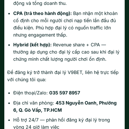
động và tổng doanh thu.
CPA (trả theo hành động):
Bạn nhận một khoản
cố định cho mỗi người chơi nạp tiền lần đầu đủ
điều kiện. Phù hợp đại lý có nguồn traffic lớn
nhưng engagement thấp.
Hybrid (kết hợp):
Revenue share + CPA —
thường áp dụng cho đại lý cấp cao sau khi đại lý
chứng minh chất lượng người chơi ổn định.
Để đăng ký trở thành đại lý V9BET, liên hệ trực tiếp
với chúng tôi qua:
Điện thoại/Zalo:
035 597 8957
Địa chỉ văn phòng:
453 Nguyễn Oanh, Phường
6, Q. Gò Vấp, TP.HCM
Hỗ trợ 24/7 — phản hồi đăng ký đại lý trong
vòng 24 giờ làm việc