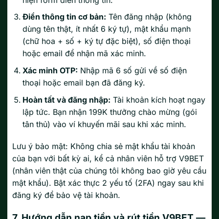
Điền thông tin cơ bản:
Tên đăng nhập (không
dùng tên thật, ít nhất 6 ký tự), mật khẩu mạnh
(chữ hoa + số + ký tự đặc biệt), số điện thoại
hoặc email để nhận mã xác minh.
Xác minh OTP:
Nhập mã 6 số gửi về số điện
thoại hoặc email bạn đã đăng ký.
Hoàn tất và đăng nhập:
Tài khoản kích hoạt ngay
lập tức. Bạn nhận 199K thưởng chào mừng (gói
tân thủ) vào ví khuyến mãi sau khi xác minh.
Lưu ý bảo mật: Không chia sẻ mật khẩu tài khoản
của bạn với bất kỳ ai, kể cả nhân viên hỗ trợ V9BET
(nhân viên thật của chúng tôi không bao giờ yêu cầu
mật khẩu). Bật xác thực 2 yếu tố (2FA) ngay sau khi
đăng ký để bảo vệ tài khoản.
7. Hướng dẫn nạp tiền và rút tiền V9BET —