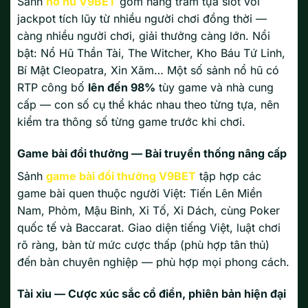
Sảnh
nổ hũ V9BET
gồm hàng trăm tựa slot với
jackpot tích lũy từ nhiều người chơi đồng thời —
càng nhiều người chơi, giải thưởng càng lớn. Nổi
bật: Nổ Hũ Thần Tài, The Witcher, Kho Báu Tứ Linh,
Bí Mật Cleopatra, Xin Xăm… Một số sảnh nổ hũ có
RTP công bố
lên đến 98%
tùy game và nhà cung
cấp — con số cụ thể khác nhau theo từng tựa, nên
kiểm tra thông số từng game trước khi chơi.
Game bài đổi thưởng — Bài truyền thống nâng cấp
Sảnh
game bài đổi thưởng V9BET
tập hợp các
game bài quen thuộc người Việt: Tiến Lên Miền
Nam, Phỏm, Mậu Binh, Xi Tố, Xi Dách, cùng Poker
quốc tế và Baccarat. Giao diện tiếng Việt, luật chơi
rõ ràng, bàn từ mức cược thấp (phù hợp tân thủ)
đến bàn chuyên nghiệp — phù hợp mọi phong cách.
Tài xỉu — Cược xúc sắc cổ điển, phiên bản hiện đại