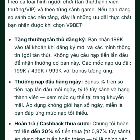
theo cả loại hình người chơi (tân thủ/thành viên
thường/VIP) và theo từng sảnh game. Nếu bạn đang
so sánh các nền tảng, đây là những ưu đãi thực chất
bạn nhận được khi chọn V9BET:
Tặng thưởng tân thủ đăng ký:
Bạn nhận 199K
vào tài khoản khi đăng ký mới và xác minh thông
tin (gói tân thủ). Không yêu cầu nạp tiền lần đầu
để nhận thưởng cơ bản này. Các mốc nạp ưu đãi:
199K / 499K / 999K với bonus tương ứng.
Thưởng nạp đầu hàng ngày:
Bonus % trên số
tiền nạp lần đầu mỗi ngày, tỷ lệ tùy sảnh và hạng
thành viên — xem mức cụ thể tại trang khuyến
mãi. Áp dụng không giới hạn số ngày, miễn là
bạn đáp ứng mức nạp tối thiểu.
Hoàn trả / Cashback thua cược:
Chúng tôi hoàn
trả
lên đến 20%
số tiền thua (từ 0,97% tùy sảnh),
áp dụng theo tuần hoặc tháng — tỷ lệ chính xác