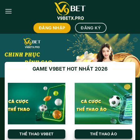
Bỏ
qua
nội
dung
ĐĂNG NHẬP
ĐĂNG KÝ
GAME V9BET HOT NHẤT 2026
THỂ THAO V9BET
THỂ THAO ẢO