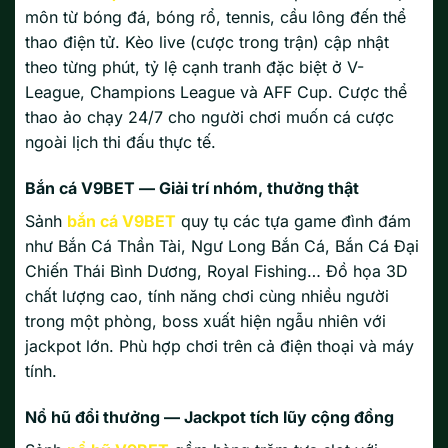
môn từ bóng đá, bóng rổ, tennis, cầu lông đến thể
thao điện tử. Kèo live (cược trong trận) cập nhật
theo từng phút, tỷ lệ cạnh tranh đặc biệt ở V-
League, Champions League và AFF Cup. Cược thể
thao ảo chạy 24/7 cho người chơi muốn cá cược
ngoài lịch thi đấu thực tế.
Bắn cá V9BET — Giải trí nhóm, thưởng thật
Sảnh
bắn cá V9BET
quy tụ các tựa game đình đám
như Bắn Cá Thần Tài, Ngư Long Bắn Cá, Bắn Cá Đại
Chiến Thái Bình Dương, Royal Fishing… Đồ họa 3D
chất lượng cao, tính năng chơi cùng nhiều người
trong một phòng, boss xuất hiện ngẫu nhiên với
jackpot lớn. Phù hợp chơi trên cả điện thoại và máy
tính.
Nổ hũ đổi thưởng — Jackpot tích lũy cộng đồng