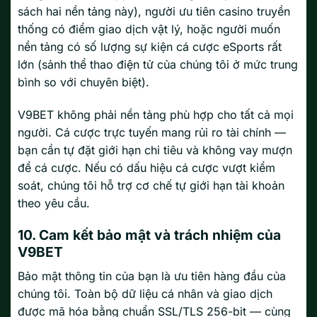
sách hai nền tảng này), người ưu tiên casino truyền
thống có điểm giao dịch vật lý, hoặc người muốn
nền tảng có số lượng sự kiện cá cược eSports rất
lớn (sảnh thể thao điện tử của chúng tôi ở mức trung
bình so với chuyên biệt).
V9BET không phải nền tảng phù hợp cho tất cả mọi
người. Cá cược trực tuyến mang rủi ro tài chính —
bạn cần tự đặt giới hạn chi tiêu và không vay mượn
để cá cược. Nếu có dấu hiệu cá cược vượt kiểm
soát, chúng tôi hỗ trợ cơ chế tự giới hạn tài khoản
theo yêu cầu.
10. Cam kết bảo mật và trách nhiệm của
V9BET
Bảo mật thông tin của bạn là ưu tiên hàng đầu của
chúng tôi. Toàn bộ dữ liệu cá nhân và giao dịch
được mã hóa bằng chuẩn SSL/TLS 256-bit — cùng