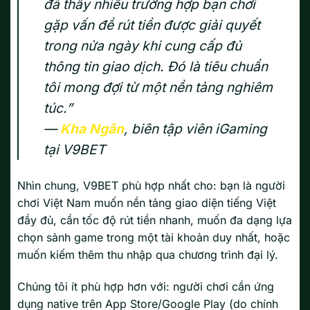
đã thấy nhiều trường hợp bạn chơi
gặp vấn đề rút tiền được giải quyết
trong nửa ngày khi cung cấp đủ
thông tin giao dịch. Đó là tiêu chuẩn
tôi mong đợi từ một nền tảng nghiêm
túc.”
—
Kha Ngân
, biên tập viên iGaming
tại V9BET
Nhìn chung, V9BET phù hợp nhất cho: bạn là người
chơi Việt Nam muốn nền tảng giao diện tiếng Việt
đầy đủ, cần tốc độ rút tiền nhanh, muốn đa dạng lựa
chọn sảnh game trong một tài khoản duy nhất, hoặc
muốn kiếm thêm thu nhập qua chương trình đại lý.
Chúng tôi ít phù hợp hơn với: người chơi cần ứng
dụng native trên App Store/Google Play (do chính