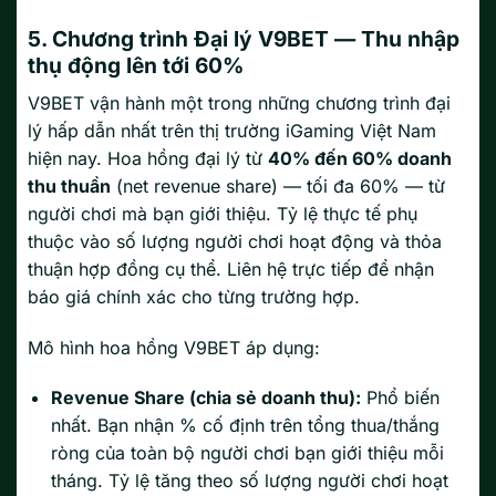
5. Chương trình Đại lý V9BET — Thu nhập
thụ động lên tới 60%
V9BET vận hành một trong những chương trình đại
lý hấp dẫn nhất trên thị trường iGaming Việt Nam
hiện nay. Hoa hồng đại lý từ
40% đến 60% doanh
thu thuần
(net revenue share) — tối đa 60% — từ
người chơi mà bạn giới thiệu. Tỷ lệ thực tế phụ
thuộc vào số lượng người chơi hoạt động và thỏa
thuận hợp đồng cụ thể. Liên hệ trực tiếp để nhận
báo giá chính xác cho từng trường hợp.
Mô hình hoa hồng V9BET áp dụng:
Revenue Share (chia sẻ doanh thu):
Phổ biến
nhất. Bạn nhận % cố định trên tổng thua/thắng
ròng của toàn bộ người chơi bạn giới thiệu mỗi
tháng. Tỷ lệ tăng theo số lượng người chơi hoạt