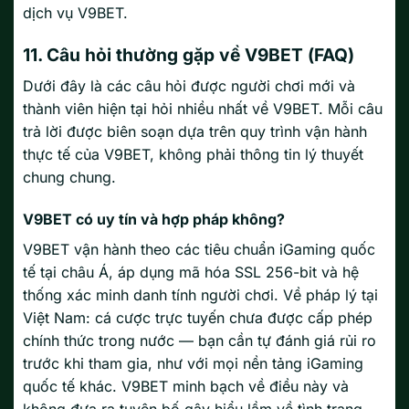
dịch vụ V9BET.
11. Câu hỏi thường gặp về V9BET (FAQ)
Dưới đây là các câu hỏi được người chơi mới và
thành viên hiện tại hỏi nhiều nhất về V9BET. Mỗi câu
trả lời được biên soạn dựa trên quy trình vận hành
thực tế của V9BET, không phải thông tin lý thuyết
chung chung.
V9BET có uy tín và hợp pháp không?
V9BET vận hành theo các tiêu chuẩn iGaming quốc
tế tại châu Á, áp dụng mã hóa SSL 256-bit và hệ
thống xác minh danh tính người chơi. Về pháp lý tại
Việt Nam: cá cược trực tuyến chưa được cấp phép
chính thức trong nước — bạn cần tự đánh giá rủi ro
trước khi tham gia, như với mọi nền tảng iGaming
quốc tế khác. V9BET minh bạch về điều này và
không đưa ra tuyên bố gây hiểu lầm về tình trạng