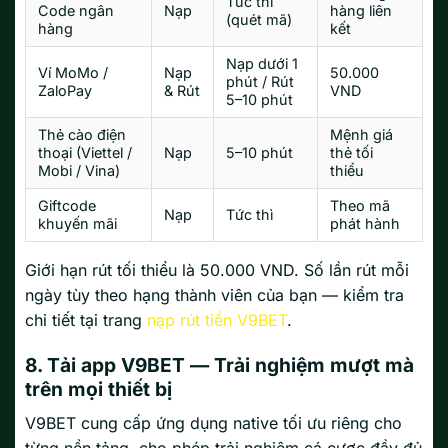
Tức thì
Code ngân
Nạp
hàng liên
(quét mã)
hàng
kết
Nạp dưới 1
Ví MoMo /
Nạp
50.000
phút / Rút
ZaloPay
& Rút
VND
5–10 phút
Thẻ cào điện
Mệnh giá
thoại (Viettel /
Nạp
5–10 phút
thẻ tối
Mobi / Vina)
thiểu
Giftcode
Theo mã
Nạp
Tức thì
khuyến mãi
phát hành
Giới hạn rút tối thiểu là 50.000 VND. Số lần rút mỗi
ngày tùy theo hạng thành viên của bạn — kiểm tra
chi tiết tại trang
nạp rút tiền V9BET
.
8. Tải app V9BET — Trải nghiệm mượt mà
trên mọi thiết bị
V9BET cung cấp ứng dụng native tối ưu riêng cho