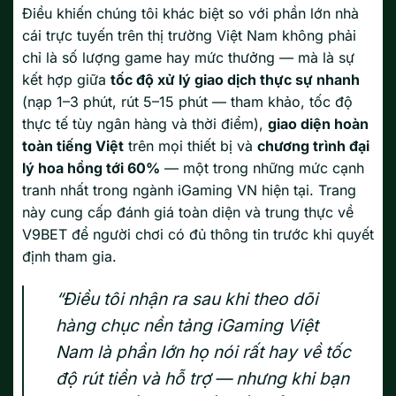
Điều khiến chúng tôi khác biệt so với phần lớn nhà
cái trực tuyến trên thị trường Việt Nam không phải
chỉ là số lượng game hay mức thưởng — mà là sự
kết hợp giữa
tốc độ xử lý giao dịch thực sự nhanh
(nạp 1–3 phút, rút 5–15 phút — tham khảo, tốc độ
thực tế tùy ngân hàng và thời điểm),
giao diện hoàn
toàn tiếng Việt
trên mọi thiết bị và
chương trình đại
lý hoa hồng tới 60%
— một trong những mức cạnh
tranh nhất trong ngành iGaming VN hiện tại. Trang
này cung cấp đánh giá toàn diện và trung thực về
V9BET để người chơi có đủ thông tin trước khi quyết
định tham gia.
“Điều tôi nhận ra sau khi theo dõi
hàng chục nền tảng iGaming Việt
Nam là phần lớn họ nói rất hay về tốc
độ rút tiền và hỗ trợ — nhưng khi bạn