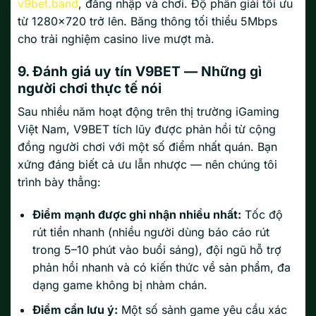
v9bet.band
, đăng nhập và chơi. Độ phân giải tối ưu
từ 1280×720 trở lên. Băng thông tối thiểu 5Mbps
cho trải nghiệm casino live mượt mà.
9. Đánh giá uy tín V9BET — Những gì
người chơi thực tế nói
Sau nhiều năm hoạt động trên thị trường iGaming
Việt Nam, V9BET tích lũy được phản hồi từ cộng
đồng người chơi với một số điểm nhất quán. Bạn
xứng đáng biết cả ưu lẫn nhược — nên chúng tôi
trình bày thẳng:
Điểm mạnh được ghi nhận nhiều nhất:
Tốc độ
rút tiền nhanh (nhiều người dùng báo cáo rút
trong 5–10 phút vào buổi sáng), đội ngũ hỗ trợ
phản hồi nhanh và có kiến thức về sản phẩm, đa
dạng game không bị nhàm chán.
Điểm cần lưu ý:
Một số sảnh game yêu cầu xác