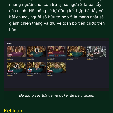
những người chơi còn trụ lại sẽ ngửa 2 lá bài tẩy
của mình. Hệ thống sẽ tự động kết hợp bài tẩy với
bài chung, người sở hữu tổ hợp 5 lá mạnh nhất sẽ
giành chiến thắng và thu về toàn bộ tiền cược trên
bàn.
Đa dạng các tựa game poker để trải nghiệm
Kết luận