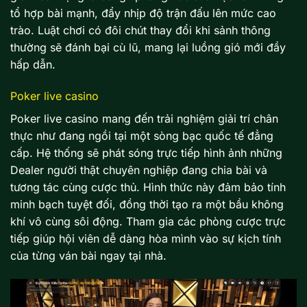
tổ hợp bài mạnh, đẩy nhịp độ trận đấu lên mức cao
trào. Luật chơi có đôi chút thay đổi khi sảnh thông
thường sẽ đánh bại cù lũ, mang lại luồng gió mới đầy
hấp dẫn.
Poker live casino
Poker live casino mang đến trải nghiệm giải trí chân
thực như đang ngồi tại một sòng bạc quốc tế đẳng
cấp. Hệ thống sẽ phát sóng trực tiếp hình ảnh những
Dealer người thật chuyên nghiệp đang chia bài và
tương tác cùng cược thủ. Hình thức này đảm bảo tính
minh bạch tuyệt đối, đồng thời tạo ra một bầu không
khí vô cùng sôi động. Tham gia các phòng cược trực
tiếp giúp hội viên dễ dàng hòa mình vào sự kịch tính
của từng ván bài ngay tại nhà.