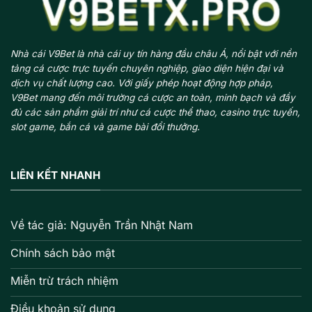
Nhà cái V9Bet là nhà cái uy tín hàng đầu châu Á, nổi bật với nền
tảng cá cược trực tuyến chuyên nghiệp, giao diện hiện đại và
dịch vụ chất lượng cao. Với giấy phép hoạt động hợp pháp,
V9Bet mang đến môi trường cá cược an toàn, minh bạch và đầy
đủ các sản phẩm giải trí như cá cược thể thao, casino trực tuyến,
slot game, bắn cá và game bài đổi thưởng.
LIÊN KẾT NHANH
Về tác giả: Nguyễn Trần Nhật Nam
Chính sách bảo mật
Miễn trừ trách nhiệm
Điều khoản sử dụng