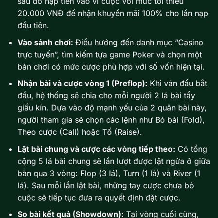
sau đó nạp tiền vào ví cược với mức tối thiểu
20.000 VNĐ để nhận khuyến mãi 100% cho lần nạp
đầu tiên.
Vào sảnh chơi:
Điều hướng đến danh mục “Casino
trực tuyến”, tìm kiếm tựa game Poker và chọn một
bàn chơi có mức cược phù hợp với số vốn hiện tại.
Nhận bài và cược vòng 1 (Preflop):
Khi ván đấu bắt
đầu, hệ thống sẽ chia cho mỗi người 2 lá bài tẩy
giấu kín. Dựa vào độ mạnh yếu của 2 quân bài này,
người tham gia sẽ chọn các lệnh như Bỏ bài (Fold),
Theo cược (Call) hoặc Tố (Raise).
Lật bài chung và cược các vòng tiếp theo:
Có tổng
cộng 5 lá bài chung sẽ lần lượt được lật ngửa ở giữa
bàn qua 3 vòng: Flop (3 lá), Turn (1 lá) và River (1
lá). Sau mỗi lần lật bài, những tay cược chưa bỏ
cuộc sẽ tiếp tục đưa ra quyết định đặt cược.
So bài kết quả (Showdown):
Tại vòng cuối cùng,