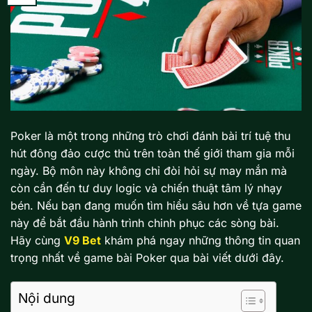
Poker là một trong những trò chơi đánh bài trí tuệ thu
hút đông đảo cược thủ trên toàn thế giới tham gia mỗi
ngày. Bộ môn này không chỉ đòi hỏi sự may mắn mà
còn cần đến tư duy logic và chiến thuật tâm lý nhạy
bén. Nếu bạn đang muốn tìm hiểu sâu hơn về tựa game
này để bắt đầu hành trình chinh phục các sòng bài.
Hãy cùng
V9 Bet
khám phá ngay những thông tin quan
trọng nhất về game bài Poker qua bài viết dưới đây.
Nội dung