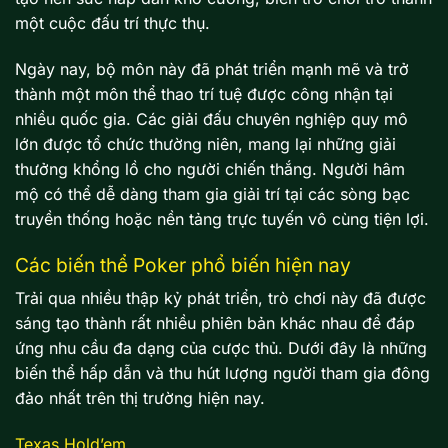
một cuộc đấu trí thực thụ.
Ngày nay, bộ môn này đã phát triển mạnh mẽ và trở
thành một môn thể thao trí tuệ được công nhận tại
nhiều quốc gia. Các giải đấu chuyên nghiệp quy mô
lớn được tổ chức thường niên, mang lại những giải
thưởng khổng lồ cho người chiến thắng. Người hâm
mộ có thể dễ dàng tham gia giải trí tại các sòng bạc
truyền thống hoặc nền tảng trực tuyến vô cùng tiện lợi.
Các biến thể Poker phổ biến hiện nay
Trải qua nhiều thập kỷ phát triển, trò chơi này đã được
sáng tạo thành rất nhiều phiên bản khác nhau để đáp
ứng nhu cầu đa dạng của cược thủ. Dưới đây là những
biến thể hấp dẫn và thu hút lượng người tham gia đông
đảo nhất trên thị trường hiện nay.
Texas Hold’em