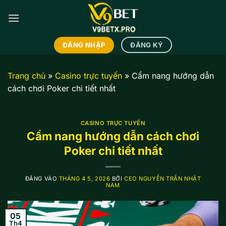
Bỏ
qua
nội
dung
ĐĂNG NHẬP
ĐĂNG KÝ
Trang chủ
»
Casino trực tuyến
»
Cẩm nang hướng dẫn
cách chơi Poker chi tiết nhất
CASINO TRỰC TUYẾN
Cẩm nang hướng dẫn cách chơi
Poker chi tiết nhất
ĐĂNG VÀO
THÁNG 4 5, 2026
BỞI
CEO NGUYỄN TRẦN NHẬT
NAM
05
Th4