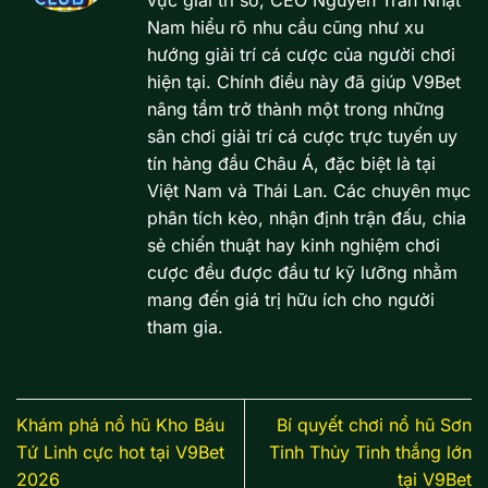
vực giải trí số, CEO Nguyễn Trần Nhật
Nam hiểu rõ nhu cầu cũng như xu
hướng giải trí cá cược của người chơi
hiện tại. Chính điều này đã giúp V9Bet
nâng tầm trở thành một trong những
sân chơi giải trí cá cược trực tuyến uy
tín hàng đầu Châu Á, đặc biệt là tại
Việt Nam và Thái Lan. Các chuyên mục
phân tích kèo, nhận định trận đấu, chia
sẻ chiến thuật hay kinh nghiệm chơi
cược đều được đầu tư kỹ lưỡng nhằm
mang đến giá trị hữu ích cho người
tham gia.
Khám phá nổ hũ Kho Báu
Bí quyết chơi nổ hũ Sơn
Tứ Linh cực hot tại V9Bet
Tinh Thủy Tinh thắng lớn
2026
tại V9Bet