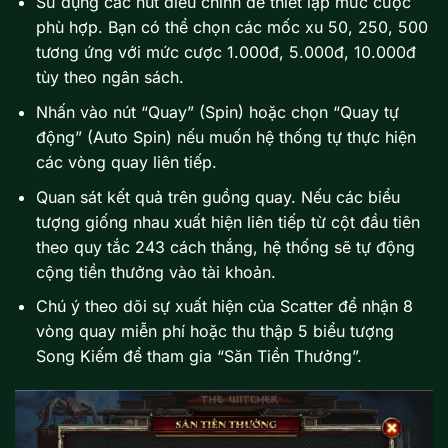
Sử dụng các nút điều chỉnh để thiết lập mức cược
phù hợp. Bạn có thể chọn các mốc xu 50, 250, 500
tương ứng với mức cược 1.000đ, 5.000đ, 10.000đ
tùy theo ngân sách.
Nhấn vào nút “Quay” (Spin) hoặc chọn “Quay tự
động” (Auto Spin) nếu muốn hệ thống tự thực hiện
các vòng quay liên tiếp.
Quan sát kết quả trên guồng quay. Nếu các biểu
tượng giống nhau xuất hiện liên tiếp từ cột đầu tiên
theo quy tắc 243 cách thắng, hệ thống sẽ tự động
cộng tiền thưởng vào tài khoản.
Chú ý theo dõi sự xuất hiện của Scatter để nhận 8
vòng quay miễn phí hoặc thu thập 5 biểu tượng
Song Kiếm để tham gia “Săn Tiền Thưởng”.