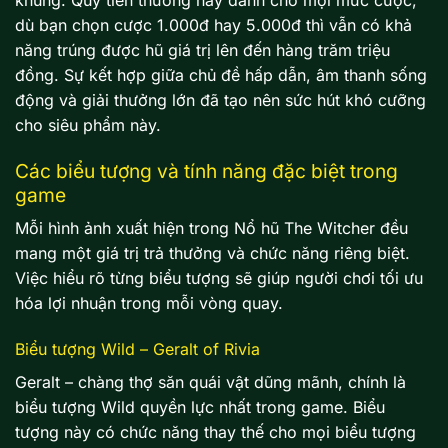
khủng. Quỹ tiền thưởng này dành cho mọi mức cược,
dù bạn chọn cược 1.000đ hay 5.000đ thì vẫn có khả
năng trúng được hũ giá trị lên đến hàng trăm triệu
đồng. Sự kết hợp giữa chủ đề hấp dẫn, âm thanh sống
động và giải thưởng lớn đã tạo nên sức hút khó cưỡng
cho siêu phẩm này.
Các biểu tượng và tính năng đặc biệt trong
game
Mỗi hình ảnh xuất hiện trong Nổ hũ The Witcher đều
mang một giá trị trả thưởng và chức năng riêng biệt.
Việc hiểu rõ từng biểu tượng sẽ giúp người chơi tối ưu
hóa lợi nhuận trong mỗi vòng quay.
Biểu tượng Wild – Geralt of Rivia
Geralt – chàng thợ săn quái vật dũng mãnh, chính là
biểu tượng Wild quyền lực nhất trong game. Biểu
tượng này có chức năng thay thế cho mọi biểu tượng