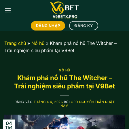
Bỏ
qua
nội
dung
ĐĂNG NHẬP
ĐĂNG KÝ
Trang chủ
»
Nổ hũ
»
Khám phá nổ hũ The Witcher –
Trải nghiệm siêu phẩm tại V9Bet
NỔ HŨ
Khám phá nổ hũ The Witcher –
Trải nghiệm siêu phẩm tại V9Bet
ĐĂNG VÀO
THÁNG 4 4, 2026
BỞI
CEO NGUYỄN TRẦN NHẬT
NAM
04
Th4