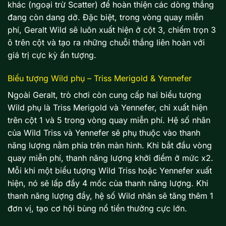
khác (ngoại trừ Scatter) để hoàn thiện các dòng thắng
đang còn dang dở. Đặc biệt, trong vòng quay miễn
phí, Geralt Wild sẽ luôn xuất hiện ở cột 3, chiếm trọn 3
ô trên cột và tạo ra những chuỗi thắng liên hoàn với
giá trị cực kỳ ấn tượng.
Biểu tượng Wild phụ – Triss Merigold & Yennefer
Ngoài Geralt, trò chơi còn cung cấp hai biểu tượng
Wild phụ là Triss Merigold và Yennefer, chỉ xuất hiện
trên cột 1 và 5 trong vòng quay miễn phí. Hệ số nhân
của Wild Triss và Yennefer sẽ phụ thuộc vào thanh
năng lượng nằm phía trên màn hình. Khi bắt đầu vòng
quay miễn phí, thanh năng lượng khởi điểm ở mức x2.
Mỗi khi một biểu tượng Wild Triss hoặc Yennefer xuất
hiện, nó sẽ lấp đầy 4 mốc của thanh năng lượng. Khi
thanh năng lượng đầy, hệ số Wild nhân sẽ tăng thêm 1
đơn vị, tạo cơ hội bùng nổ tiền thưởng cực lớn.