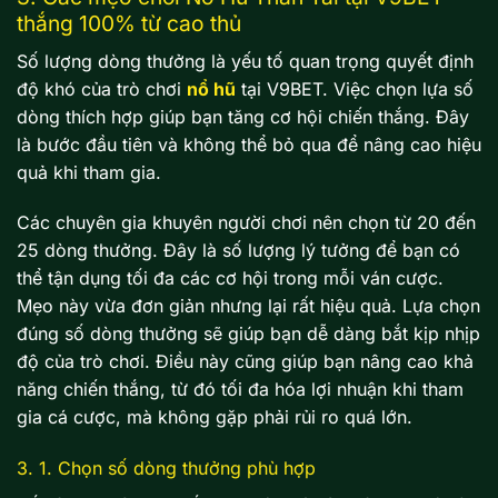
thắng 100% từ cao thủ
Số lượng dòng thưởng là yếu tố quan trọng quyết định
độ khó của trò chơi
nổ hũ
tại V9BET. Việc chọn lựa số
dòng thích hợp giúp bạn tăng cơ hội chiến thắng. Đây
là bước đầu tiên và không thể bỏ qua để nâng cao hiệu
quả khi tham gia.
Các chuyên gia khuyên người chơi nên chọn từ 20 đến
25 dòng thưởng. Đây là số lượng lý tưởng để bạn có
thể tận dụng tối đa các cơ hội trong mỗi ván cược.
Mẹo này vừa đơn giản nhưng lại rất hiệu quả.
Lựa chọn
đúng số dòng thưởng sẽ giúp bạn dễ dàng bắt kịp nhịp
độ của trò chơi. Điều này cũng giúp bạn nâng cao khả
năng chiến thắng, từ đó tối đa hóa lợi nhuận khi tham
gia cá cược, mà không gặp phải rủi ro quá lớn.
3. 1. Chọn số dòng thưởng phù hợp