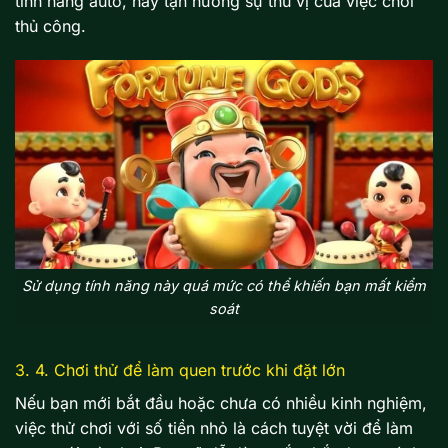
tính năng auto, hãy tận hưởng sự thú vị của việc chơi
thủ công.
Sử dụng tính năng này quá mức có thể khiến bạn mất kiểm
soát
3. 4. Chơi thử để làm quen trước khi đặt lớn
Nếu bạn mới bắt đầu hoặc chưa có nhiều kinh nghiệm,
việc thử chơi với số tiền nhỏ là cách tuyệt vời để làm