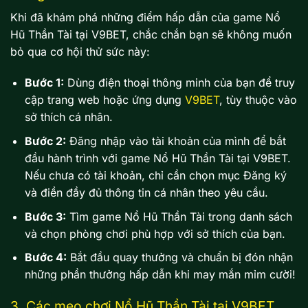
Khi đã khám phá những điểm hấp dẫn của game Nổ
Hũ Thần Tài tại V9BET, chắc chắn bạn sẽ không muốn
bỏ qua cơ hội thử sức này:
Bước 1:
Dùng điện thoại thông minh của bạn để truy
cập trang web hoặc ứng dụng
V9BET
, tùy thuộc vào
sở thích cá nhân.
Bước 2:
Đăng nhập vào tài khoản của mình để bắt
đầu hành trình với game Nổ Hũ Thần Tài tại V9BET.
Nếu chưa có tài khoản, chỉ cần chọn mục Đăng ký
và điền đầy đủ thông tin cá nhân theo yêu cầu.
Bước 3:
Tìm game Nổ Hũ Thần Tài trong danh sách
và chọn phòng chơi phù hợp với sở thích của bạn.
Bước 4:
Bắt đầu quay thưởng và chuẩn bị đón nhận
những phần thưởng hấp dẫn khi may mắn mỉm cười!
3. Các mẹo chơi Nổ Hũ Thần Tài tại V9BET