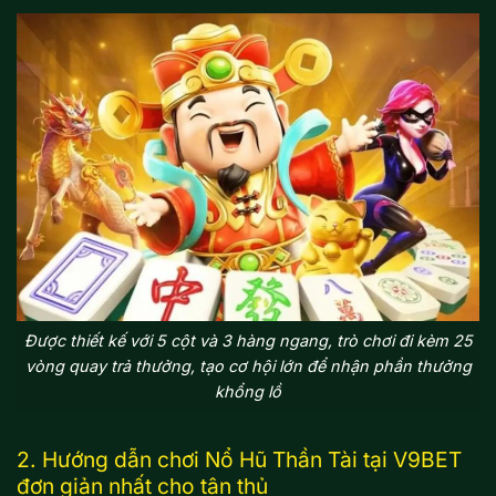
Được thiết kế với 5 cột và 3 hàng ngang, trò chơi đi kèm 25
vòng quay trả thưởng, tạo cơ hội lớn để nhận phần thưởng
khổng lồ
2. Hướng dẫn chơi Nổ Hũ Thần Tài tại V9BET
đơn giản nhất cho tân thủ