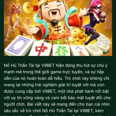
Nổ Hũ Thần Tài tại V9BET hiện đang thu hút sự chú ý
mạnh mẽ trong thế giới game trực tuyến, và sự hấp
dẫn của nó hoàn toàn dễ hiểu. Trò chơi này không chỉ
mang lại những trải nghiệm giải trí tuyệt vời mà còn
được cung cấp bởi V9BET, một nhà phát hành nổi bật
với uy tín vững vàng và cam kết bảo mật tuyệt đối cho
người chơi. Bài viết này sẽ mang đến cho bạn cái nhìn
sâu sắc về trò chơi Nổ Hũ Thần Tài tại V9BET, kèm