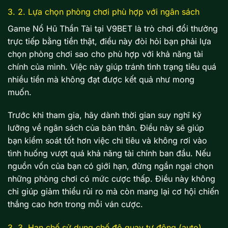
3. 2. Lựa chọn phòng chơi phù hợp với ngân sách
Game Nổ Hũ Thần Tài tại V9BET là trò chơi đổi thưởng
trực tiếp bằng tiền thật, điều này đòi hỏi bạn phải lựa
chọn phòng chơi sao cho phù hợp với khả năng tài
chính của mình. Việc này giúp tránh tình trạng tiêu quá
nhiều tiền mà không đạt được kết quả như mong
muốn.
Trước khi tham gia, hãy dành thời gian suy nghĩ kỹ
lưỡng về ngân sách của bản thân. Điều này sẽ giúp
bạn kiểm soát tốt hơn việc chi tiêu và không rơi vào
tình huống vượt quá khả năng tài chính ban đầu.
Nếu
nguồn vốn của bạn có giới hạn, đừng ngần ngại chọn
những phòng chơi có mức cược thấp. Điều này không
chỉ giúp giảm thiểu rủi ro mà còn mang lại cơ hội chiến
thắng cao hơn trong mỗi ván cược.
3. 3. Hạn chế sử dụng chế độ quay tự động (auto)