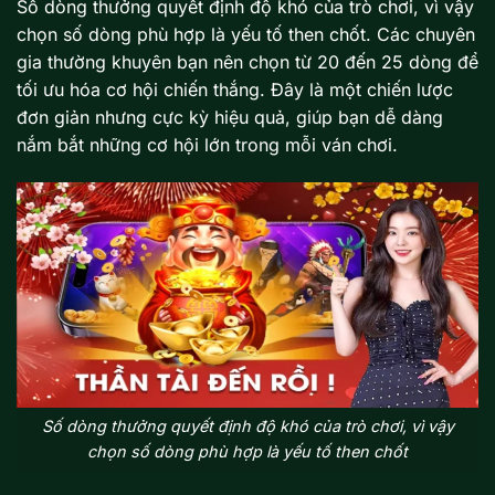
Số dòng thưởng quyết định độ khó của trò chơi, vì vậy
chọn số dòng phù hợp là yếu tố then chốt. Các chuyên
gia thường khuyên bạn nên chọn từ 20 đến 25 dòng để
tối ưu hóa cơ hội chiến thắng. Đây là một chiến lược
đơn giản nhưng cực kỳ hiệu quả, giúp bạn dễ dàng
nắm bắt những cơ hội lớn trong mỗi ván chơi.
Số dòng thưởng quyết định độ khó của trò chơi, vì vậy
chọn số dòng phù hợp là yếu tố then chốt