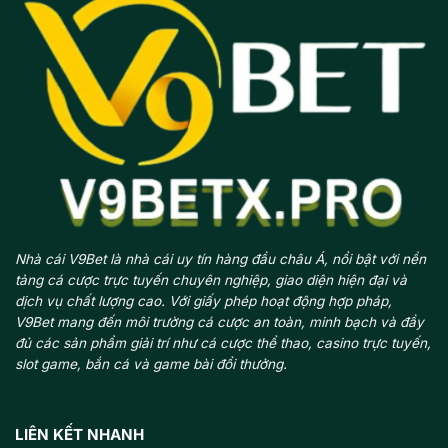
Nhà cái V9Bet là nhà cái uy tín hàng đầu châu Á, nổi bật với nền
tảng cá cược trực tuyến chuyên nghiệp, giao diện hiện đại và
dịch vụ chất lượng cao. Với giấy phép hoạt động hợp pháp,
V9Bet mang đến môi trường cá cược an toàn, minh bạch và đầy
đủ các sản phẩm giải trí như cá cược thể thao, casino trực tuyến,
slot game, bắn cá và game bài đổi thưởng.
LIÊN KẾT NHANH