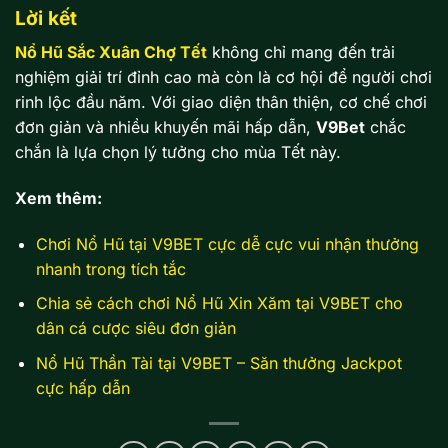
Lời kết
Nổ Hũ Sắc Xuân Chợ Tết
không chỉ mang đến trải
nghiệm giải trí đỉnh cao mà còn là cơ hội để người chơi
rinh lộc đầu năm. Với giao diện thân thiện, cơ chế chơi
đơn giản và nhiều khuyến mãi hấp dẫn,
V9Bet
chắc
chắn là lựa chọn lý tưởng cho mùa Tết này.
Xem thêm:
Chơi Nổ Hũ tại V9BET cực dễ cực vui nhận thưởng
nhanh trong tích tắc
Chia sẻ cách chơi Nổ Hũ Xin Xăm tại V9BET cho
dân cá cược siêu đơn giản
Nổ Hũ Thần Tài tại V9BET – Săn thưởng Jackpot
cực hấp dẫn