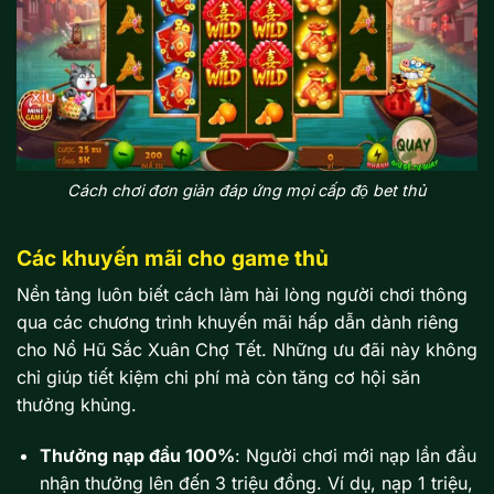
Cách chơi đơn giản đáp ứng mọi cấp độ bet thủ
Các khuyến mãi cho game thủ
Nền tảng luôn biết cách làm hài lòng người chơi thông
qua các chương trình khuyến mãi hấp dẫn dành riêng
cho Nổ Hũ Sắc Xuân Chợ Tết. Những ưu đãi này không
chỉ giúp tiết kiệm chi phí mà còn tăng cơ hội săn
thưởng khủng.
Thưởng nạp đầu 100%
: Người chơi mới nạp lần đầu
nhận thưởng lên đến 3 triệu đồng. Ví dụ, nạp 1 triệu,