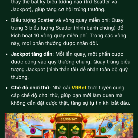
thay thế bất kỳ biểu tượng nào (trừ Scatter và
Jackpot), giúp tăng cơ hội trúng thưởng.
Biểu tượng Scatter và vòng quay miễn phí: Quay
trúng 3 biểu tượng Scatter (hình bánh chưng) để
kích hoạt 10 vòng quay miễn phí. Trong các vòng
này, mọi phần thưởng được nhân đôi.
Jackpot tăng dần
: Mỗi lần quay, một phần cược
được cộng vào quỹ thưởng chung. Quay trúng biểu
tượng Jackpot (hình thần tài) để nhận toàn bộ quỹ
thưởng.
Chế độ chơi thử
: Nhà cái
V9Bet
trực tuyến cung
cấp chế độ chơi thử, giúp bạn mới làm quen mà
không cần đặt cược thật, tăng sự tự tin khi bắt đầu.