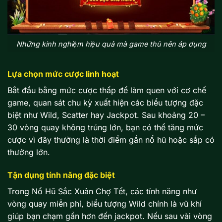
Những kinh nghiệm hiệu quả mà game thủ nên áp dụng
Lựa chọn mức cược linh hoạt
Bắt đầu bằng mức cược thấp để làm quen với cơ chế
game, quan sát chu kỳ xuất hiện các biểu tượng đặc
biệt như Wild, Scatter hay Jackpot. Sau khoảng 20 –
30 vòng quay không trúng lớn, bạn có thể tăng mức
cược vì đây thường là thời điểm gần nổ hũ hoặc sắp có
thưởng lớn.
Tận dụng tính năng đặc biệt
Trong Nổ Hũ Sắc Xuân Chợ Tết, các tính năng như
vòng quay miễn phí, biểu tượng Wild chính là vũ khí
giúp bạn chạm gần hơn đến jackpot. Nếu sau vài vòng