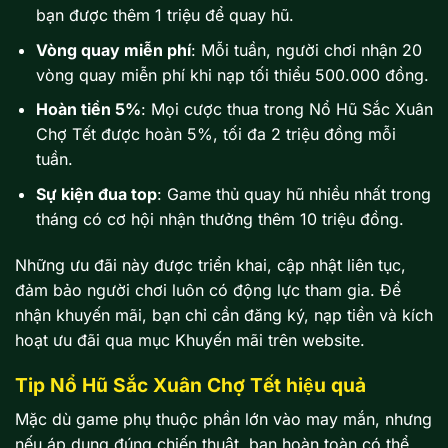
bạn được thêm 1 triệu để quay hũ.
Vòng quay miễn phí
: Mỗi tuần, người chơi nhận 20
vòng quay miễn phí khi nạp tối thiểu 500.000 đồng.
Hoàn tiền 5%
: Mọi cược thua trong Nổ Hũ Sắc Xuân
Chợ Tết được hoàn 5%, tối đa 2 triệu đồng mỗi
tuần.
Sự kiện đua top
: Game thủ quay hũ nhiều nhất trong
tháng có cơ hội nhận thưởng thêm 10 triệu đồng.
Những ưu đãi này được triển khai, cập nhật liên tục,
đảm bảo người chơi luôn có động lực tham gia. Để
nhận khuyến mãi, bạn chỉ cần đăng ký, nạp tiền và kích
hoạt ưu đãi qua mục Khuyến mãi trên website.
Tip Nổ Hũ Sắc Xuân Chợ Tết hiệu quả
Mặc dù game phụ thuộc phần lớn vào may mắn, nhưng
nếu áp dụng đúng chiến thuật, bạn hoàn toàn có thể