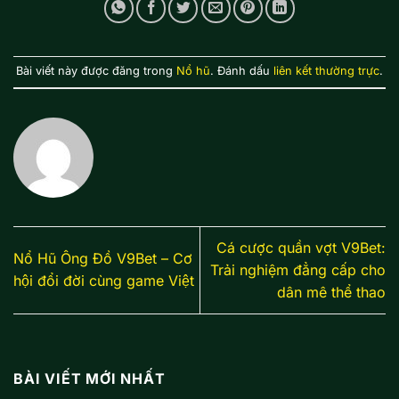
Bài viết này được đăng trong
Nổ hũ
. Đánh dấu
liên kết thường trực
.
Cá cược quần vợt V9Bet:
Nổ Hũ Ông Đồ V9Bet – Cơ
Trải nghiệm đẳng cấp cho
hội đổi đời cùng game Việt
dân mê thể thao
BÀI VIẾT MỚI NHẤT