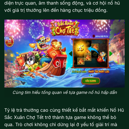
diện trực quan, âm thanh sống động, và cơ hội nổ hũ
với giá trị thưởng lên đến hàng chục triệu đồng.
Cùng tìm hiểu tổng quan về tựa game nổ hũ hấp dẫn
Tỷ lệ trả thưởng cao cùng thiết kế bắt mắt khiến Nổ Hũ
Sắc Xuân Chợ Tết trở thành tựa game không thể bỏ
qua. Trò chơi không chỉ dừng lại ở yếu tố giải trí mà