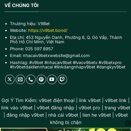
VỀ CHÚNG TÔI
Thương hiệu: V9Bet
Website:
https://v9bet.bond/
Địa chỉ: 453 Nguyễn Oanh, Phường 6, Q. Gò Vấp, Thành
Phố Hồ Chí Minh, Việt Nam
Phone: 035 597 8957
Email:
nhacaiv9betxwebsite@gmail.com
Hashtag: #v9bet #nhacaiv9bet #lvaov9betx #v9betxpro
#tv9betdaidiennhacai #
linkdangnhapv9bet #dangkyv9bet
Gợi Ý Tìm Kiếm:
v9bet điện thoại
|
link v9bet
|
v9bet link
|
link vào v9bet
|
v9bet đăng nhập
|
v9bet pro
|
trang v9bet
|
đăng nhập v9bet
|
nhà cái v9bet
|
lien he v9bet
|
v9bet
không bị chặn