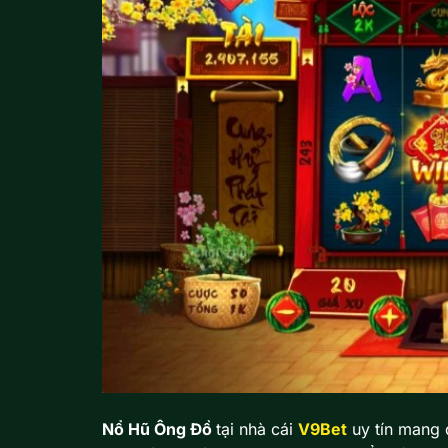
Nổ Hũ Ông Đồ
tại nhà cái
V9Bet
uy tín mang 