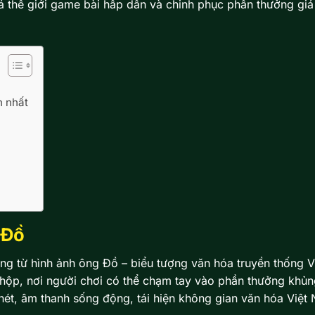
thế giới game bài hấp dẫn và chinh phục phần thưởng giá t
 nhất
 Đồ
ng từ hình ảnh ông Đồ – biểu tượng văn hóa truyền thống V
ộp, nơi người chơi có thể chạm tay vào phần thưởng khủn
 nét, âm thanh sống động, tái hiện không gian văn hóa Việt