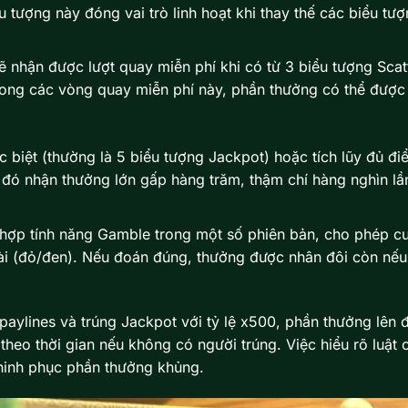
ểu tượng này đóng vai trò linh hoạt khi thay thế các biểu tư
ẽ nhận được lượt quay miễn phí khi có từ 3 biểu tượng Scat
Trong các vòng quay miễn phí này, phần thưởng có thể được
c biệt (thường là 5 biểu tượng Jackpot) hoặc tích lũy đủ đi
 đó nhận thưởng lớn gấp hàng trăm, thậm chí hàng nghìn lầ
 hợp tính năng Gamble trong một số phiên bản, cho phép c
 (đỏ/đen). Nếu đoán đúng, thưởng được nhân đôi còn nếu
aylines và trúng Jackpot với tỷ lệ x500, phần thưởng lên 
theo thời gian nếu không có người trúng. Việc hiểu rõ luật 
chinh phục phần thưởng khủng.