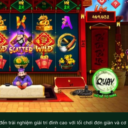
đến trải nghiệm giải trí đỉnh cao với lối chơi đơn giản và cơ