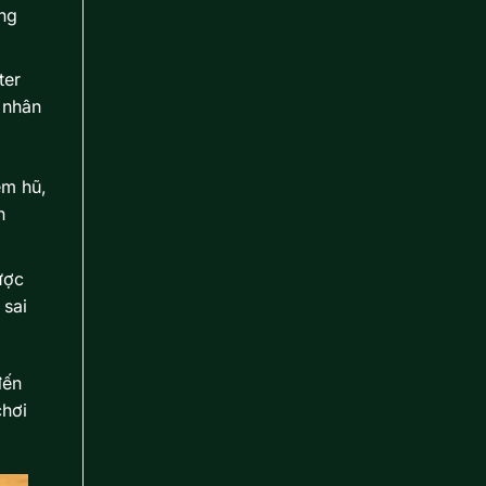
ợng
ter
 nhân
ểm hũ,
n
ược
 sai
đến
chơi