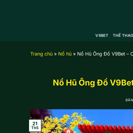
Bỏ
qua
nội
dung
V9BET
THỂ THA
Trang chủ
»
Nổ hũ
»
Nổ Hũ Ông Đồ V9Bet – Cơ h
Nổ Hũ Ông Đồ V9Bet – 
ĐĂ
21
Th5