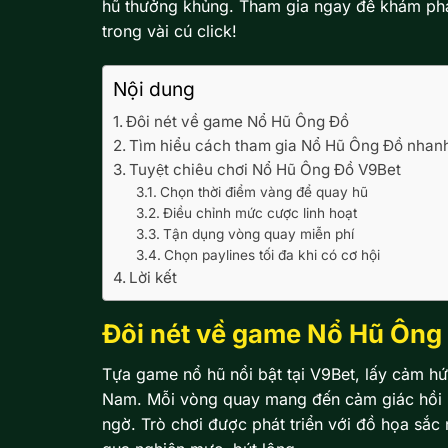
hũ thưởng khủng. Tham gia ngay để khám phá 
trong vài cú click!
Nội dung
Đôi nét về game Nổ Hũ Ông Đồ
Tìm hiểu cách tham gia Nổ Hũ Ông Đồ nhanh
Tuyệt chiêu chơi Nổ Hũ Ông Đồ V9Bet
Chọn thời điểm vàng để quay hũ
Điều chỉnh mức cược linh hoạt
Tận dụng vòng quay miễn phí
Chọn paylines tối đa khi có cơ hội
Lời kết
Đôi nét về game Nổ Hũ Ông
Tựa game nổ hũ nổi bật tại V9Bet, lấy cảm hứ
Nam. Mỗi vòng quay mang đến cảm giác hồi h
ngờ. Trò chơi được phát triển với đồ họa sắc