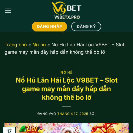
Bỏ
qua
nội
dung
ĐĂNG NHẬP
ĐĂNG KÝ
Trang chủ
»
Nổ hũ
»
Nổ Hũ Lân Hái Lộc V9BET – Slot
game may mắn đầy hấp dẫn không thể bỏ lỡ
NỔ HŨ
Nổ Hũ Lân Hái Lộc V9BET – Slot
game may mắn đầy hấp dẫn
không thể bỏ lỡ
ĐĂNG VÀO
THÁNG 4 17, 2025
BỞI
17