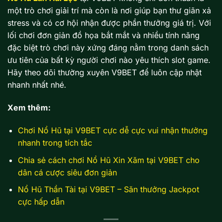
một trò chơi giải trí mà còn là nơi giúp bạn thư giãn xả
stress và có cơ hội nhận được phần thưởng giá trị. Với
lối chơi đơn giản đồ họa bắt mắt và nhiều tính năng
đặc biệt trò chơi này xứng đáng nằm trong danh sách
ưu tiên của bất kỳ người chơi nào yêu thích slot game.
Hãy theo dõi thường xuyên V9BET để luôn cập nhật
nhanh nhất nhé.
Xem thêm:
Chơi Nổ Hũ tại V9BET cực dễ cực vui nhận thưởng
nhanh trong tích tắc
Chia sẻ cách chơi Nổ Hũ Xin Xăm tại V9BET cho
dân cá cược siêu đơn giản
Nổ Hũ Thần Tài tại V9BET – Săn thưởng Jackpot
cực hấp dẫn