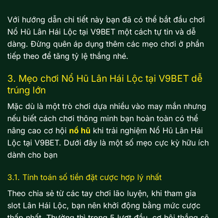
Với hướng dẫn chi tiết này bạn đã có thể bắt đầu chơi
Nổ Hũ Lân Hái Lộc tại V9BET một cách tự tin và dễ
dàng. Đừng quên áp dụng thêm các mẹo chơi ở phần
tiếp theo để tăng tỷ lệ thắng nhé.
3. Mẹo chơi Nổ Hũ Lân Hái Lộc tại V9BET dễ
trúng lớn
Mặc dù là một trò chơi dựa nhiều vào may mắn nhưng
nếu biết cách chơi thông minh bạn hoàn toàn có thể
nâng cao cơ hội
nổ hũ
khi trải nghiệm Nổ Hũ Lân Hái
Lộc tại V9BET. Dưới đây là một số mẹo cực kỳ hữu ích
dành cho bạn
3.1. Tính toán số tiền đặt cược hợp lý nhất
Theo chia sẻ từ các tay chơi lão luyện, khi tham gia
slot Lân Hái Lộc, bạn nên khởi động bằng mức cược
thấp nhất. Thường thì trong 5 lượt đầu, cơ hội thắng sẽ