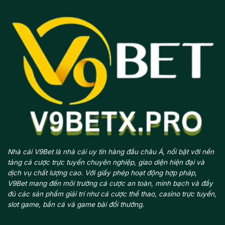
Nhà cái V9Bet là nhà cái uy tín hàng đầu châu Á, nổi bật với nền
tảng cá cược trực tuyến chuyên nghiệp, giao diện hiện đại và
dịch vụ chất lượng cao. Với giấy phép hoạt động hợp pháp,
V9Bet mang đến môi trường cá cược an toàn, minh bạch và đầy
đủ các sản phẩm giải trí như cá cược thể thao, casino trực tuyến,
slot game, bắn cá và game bài đổi thưởng.