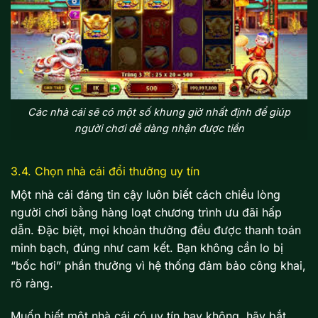
Các nhà cái sẽ có một số khung giờ nhất định để giúp
người chơi dễ dàng nhận được tiền
3.4. Chọn nhà cái đổi thưởng uy tín
Một nhà cái đáng tin cậy luôn biết cách chiều lòng
người chơi bằng hàng loạt chương trình ưu đãi hấp
dẫn. Đặc biệt, mọi khoản thưởng đều được thanh toán
minh bạch, đúng như cam kết. Bạn không cần lo bị
“bốc hơi” phần thưởng vì hệ thống đảm bảo công khai,
rõ ràng.
Muốn biết một nhà cái có uy tín hay không, hãy bắt