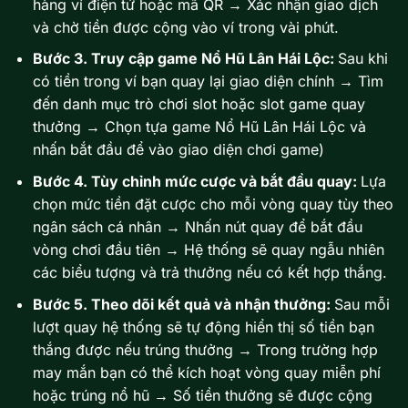
hàng ví điện tử hoặc mã QR → Xác nhận giao dịch
và chờ tiền được cộng vào ví trong vài phút.
Bước 3. Truy cập game Nổ Hũ Lân Hái Lộc:
Sau khi
có tiền trong ví bạn quay lại giao diện chính → Tìm
đến danh mục trò chơi slot hoặc slot game quay
thưởng → Chọn tựa game Nổ Hũ Lân Hái Lộc và
nhấn bắt đầu để vào giao diện chơi game)
Bước 4. Tùy chỉnh mức cược và bắt đầu quay:
Lựa
chọn mức tiền đặt cược cho mỗi vòng quay tùy theo
ngân sách cá nhân → Nhấn nút quay để bắt đầu
vòng chơi đầu tiên → Hệ thống sẽ quay ngẫu nhiên
các biểu tượng và trả thưởng nếu có kết hợp thắng.
Bước 5. Theo dõi kết quả và nhận thưởng:
Sau mỗi
lượt quay hệ thống sẽ tự động hiển thị số tiền bạn
thắng được nếu trúng thưởng → Trong trường hợp
may mắn bạn có thể kích hoạt vòng quay miễn phí
hoặc trúng nổ hũ → Số tiền thưởng sẽ được cộng