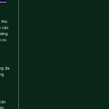
 thú
p các
 nâng
ũ xu
ng đa
ởng
 các
Đặc