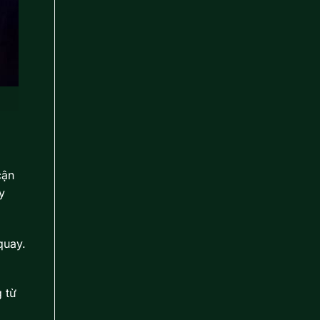
cận
y
quay.
 từ