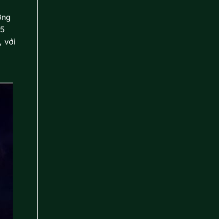
ợng
 5
, với