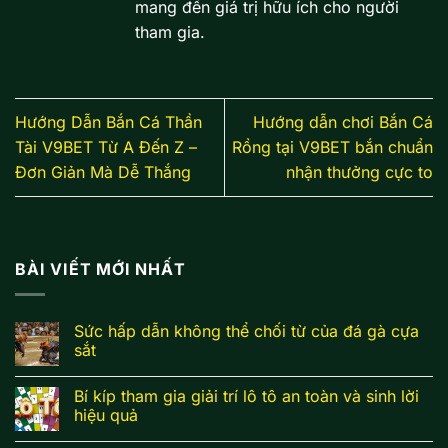
mang đến giá trị hữu ích cho người
tham gia.
Hướng Dẫn Bắn Cá Thần
Hướng dẫn chơi Bắn Cá
Tài V9BET Từ A Đến Z –
Rồng tại V9BET bắn chuẩn
Đơn Giản Mà Dễ Thắng
nhận thưởng cực to
BÀI VIẾT MỚI NHẤT
Sức hấp dẫn không thể chối từ của đá gà cựa
sắt
Bí kíp tham gia giải trí lô tô an toàn và sinh lời
hiệu quả