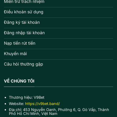
Miễn trừ trách nhiệm
Điều khoản sử dụng
Đăng ký tài khoản
Đăng nhập tài khoản
Nạp tiền rút tiền
Khuyến mãi
Câu hỏi thường gặp
VỀ CHÚNG TÔI
Thương hiệu: V9Bet
Website:
https://v9bet.band/
Địa chỉ: 453 Nguyễn Oanh, Phường 6, Q. Gò Vấp, Thành
Phố Hồ Chí Minh, Việt Nam