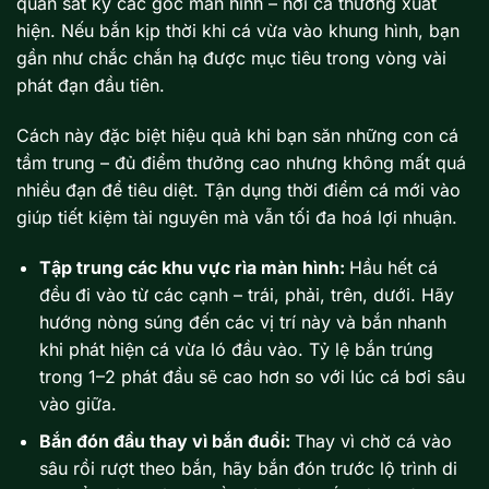
quan sát kỹ các góc màn hình – nơi cá thường xuất
hiện. Nếu bắn kịp thời khi cá vừa vào khung hình, bạn
gần như chắc chắn hạ được mục tiêu trong vòng vài
phát đạn đầu tiên.
Cách này đặc biệt hiệu quả khi bạn săn những con cá
tầm trung – đủ điểm thưởng cao nhưng không mất quá
nhiều đạn để tiêu diệt. Tận dụng thời điểm cá mới vào
giúp tiết kiệm tài nguyên mà vẫn tối đa hoá lợi nhuận.
Tập trung các khu vực rìa màn hình:
Hầu hết cá
đều đi vào từ các cạnh – trái, phải, trên, dưới. Hãy
hướng nòng súng đến các vị trí này và bắn nhanh
khi phát hiện cá vừa ló đầu vào. Tỷ lệ bắn trúng
trong 1–2 phát đầu sẽ cao hơn so với lúc cá bơi sâu
vào giữa.
Bắn đón đầu thay vì bắn đuổi:
Thay vì chờ cá vào
sâu rồi rượt theo bắn, hãy bắn đón trước lộ trình di