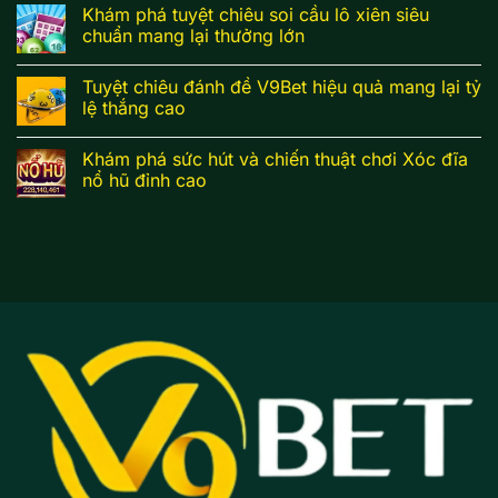
Khám phá tuyệt chiêu soi cầu lô xiên siêu
chuẩn mang lại thưởng lớn
Tuyệt chiêu đánh đề V9Bet hiệu quả mang lại tỷ
lệ thắng cao
Khám phá sức hút và chiến thuật chơi Xóc đĩa
nổ hũ đỉnh cao