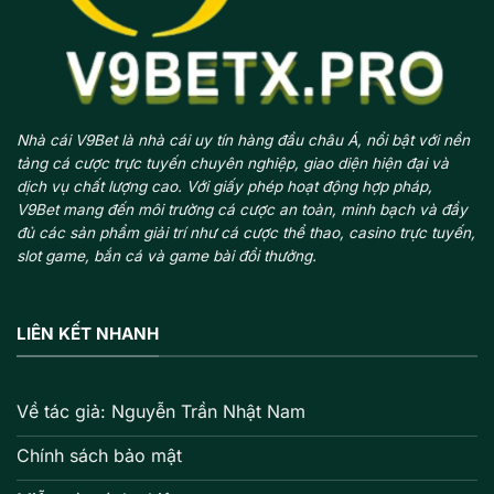
Nhà cái V9Bet là nhà cái uy tín hàng đầu châu Á, nổi bật với nền
tảng cá cược trực tuyến chuyên nghiệp, giao diện hiện đại và
dịch vụ chất lượng cao. Với giấy phép hoạt động hợp pháp,
V9Bet mang đến môi trường cá cược an toàn, minh bạch và đầy
đủ các sản phẩm giải trí như cá cược thể thao, casino trực tuyến,
slot game, bắn cá và game bài đổi thưởng.
LIÊN KẾT NHANH
Về tác giả: Nguyễn Trần Nhật Nam
Chính sách bảo mật