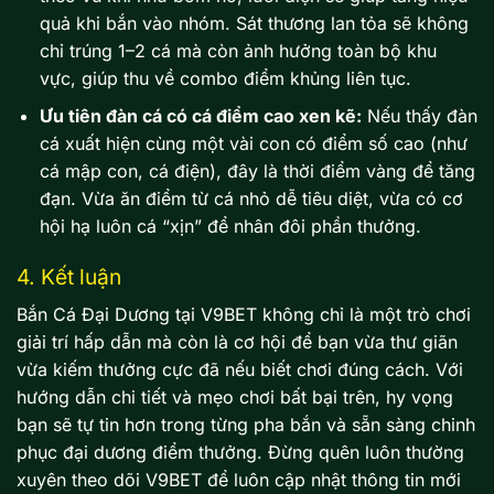
quả khi bắn vào nhóm. Sát thương lan tỏa sẽ không
chỉ trúng 1–2 cá mà còn ảnh hưởng toàn bộ khu
vực, giúp thu về combo điểm khủng liên tục.
Ưu tiên đàn cá có cá điểm cao xen kẽ:
Nếu thấy đàn
cá xuất hiện cùng một vài con có điểm số cao (như
cá mập con, cá điện), đây là thời điểm vàng để tăng
đạn. Vừa ăn điểm từ cá nhỏ dễ tiêu diệt, vừa có cơ
hội hạ luôn cá “xịn” để nhân đôi phần thưởng.
4. Kết luận
Bắn Cá Đại Dương tại V9BET không chỉ là một trò chơi
giải trí hấp dẫn mà còn là cơ hội để bạn vừa thư giãn
vừa kiếm thưởng cực đã nếu biết chơi đúng cách. Với
hướng dẫn chi tiết và mẹo chơi bất bại trên, hy vọng
bạn sẽ tự tin hơn trong từng pha bắn và sẵn sàng chinh
phục đại dương điểm thưởng. Đừng quên luôn thường
xuyên theo dõi V9BET để luôn cập nhật thông tin mới