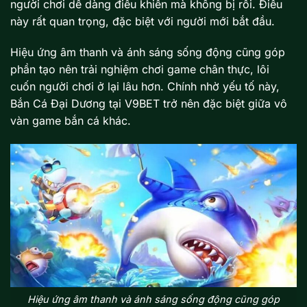
người chơi dễ dàng điều khiển mà không bị rối. Điều
này rất quan trọng, đặc biệt với người mới bắt đầu.
Hiệu ứng âm thanh và ánh sáng sống động cũng góp
phần tạo nên trải nghiệm chơi game chân thực, lôi
cuốn người chơi ở lại lâu hơn. Chính nhờ yếu tố này,
Bắn Cá Đại Dương tại V9BET trở nên đặc biệt giữa vô
vàn game bắn cá khác.
Hiệu ứng âm thanh và ánh sáng sống động cũng góp