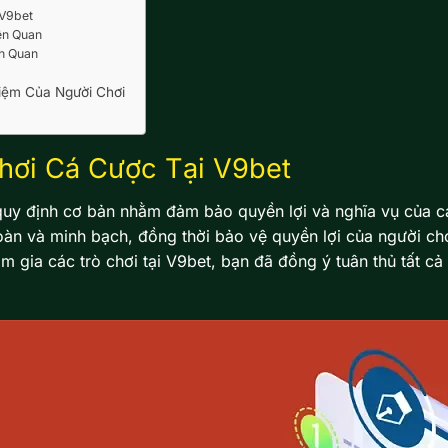
 V9bet
ên Quan
h Quan
iệm Của Người Chơi
hơi Cá Cược Tại V9bet
quy định cơ bản nhằm đảm bảo quyền lợi và nghĩa vụ của cả
àn và minh bạch, đồng thời bảo vệ quyền lợi của người chơ
m gia các trò chơi tại V9bet, bạn đã đồng ý tuân thủ tất c