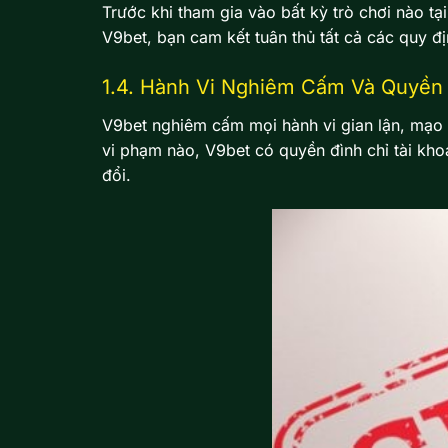
Trước khi tham gia vào bất kỳ trò chơi nào tạ
V9bet, bạn cam kết tuân thủ tất cả các quy đ
1.4. Hành Vi Nghiêm Cấm Và Quyền
V9bet nghiêm cấm mọi hành vi gian lận, mạo 
vi phạm nào, V9bet có quyền đình chỉ tài kho
đổi.