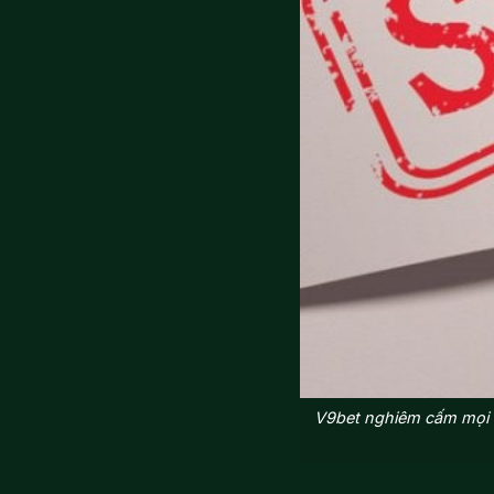
V9bet nghiêm cấm mọi h