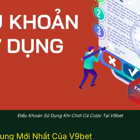
Điều Khoản Sử Dụng Khi Chơi Cá Cược Tại V9bet
Dụng Mới Nhất Của V9bet