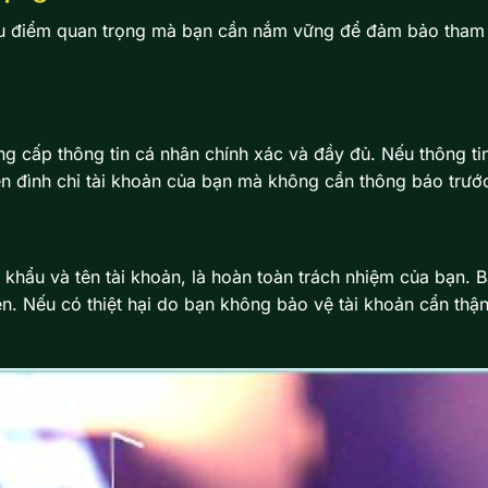
 điểm quan trọng mà bạn cần nắm vững để đảm bảo tham gi
ung cấp thông tin cá nhân chính xác và đầy đủ. Nếu thông 
ền đình chỉ tài khoản của bạn mà không cần thông báo trướ
 khẩu và tên tài khoản, là hoàn toàn trách nhiệm của bạn.
ên. Nếu có thiệt hại do bạn không bảo vệ tài khoản cẩn thận