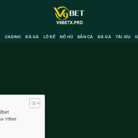
O
CASINO
ĐÁ GÀ
LÔ ĐỀ
NỔ HŨ
BẮN CÁ
ĐÁ GÀ
TÀI XỈU
G
9bet
ủa V9bet