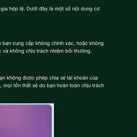
a hợp lệ. Dưới đây là một số nội dung cơ
tin bạn cung cấp không chính xác, hoặc không
c và không chịu trách nhiệm bồi thường.
 Bạn không được phép chia sẻ tài khoản của
, mọi tổn thất sẽ do bạn hoàn toàn chịu trách