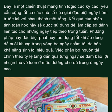
Đây là một chiến thuật mang tính logic cực kỳ cao, yêu
cầu cộng tất cả các chữ số của giải đặc biệt ngày hôm
trước lại với nhau thành một tổng. Kết quả của phép
tính toán học này sẽ được sử dụng để làm cặp số đánh
liên tục cho những ngày tiếp theo trong tuần. Phương
pháp này đặc biệt phát huy tác dụng tốt khi áp dụng
để nuôi khung trong vòng ba ngày nhằm tối đa hóa
khả năng sinh lời hiệu quả. Việc phân bổ nguồn tài
chính theo tỷ lệ tăng dần qua từng ngày sẽ đảm bảo lợi
nhuận thu về luôn ở mức dương cho dù trúng ở ngày
nào.