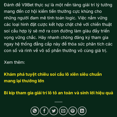
Đánh đề V9Bet thực sự là một nền tảng giải trí lý tưởng
mang đến cơ hội kiếm tiền thưởng cực khủng cho
những người đam mê tính toán logic. Việc nắm vững
các loại hình đặt cược kết hợp chặt chẽ với chiến thuật
soi cầu hợp lý sẽ mở ra con đường làm giàu đầy triển
vọng vững chắc. Hãy nhanh chóng đăng ký tham gia
ngay hệ thống đẳng cấp này để thỏa sức phân tích các
con số và rinh về vô số phần thưởng vô cùng giá trị.
Xem thêm:
Khám phá tuyệt chiêu soi cầu lô xiên siêu chuẩn
mang lại thưởng lớn
Bí kíp tham gia giải trí lô tô an toàn và sinh lời hiệu quả