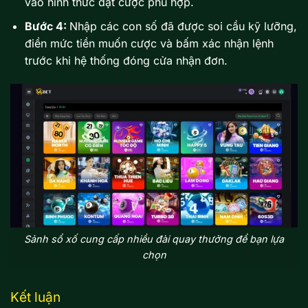
vào hình thức đặt cược phù hợp.
Bước 4:
Nhập các con số đã được soi cầu kỹ lưỡng,
điền mức tiền muốn cược và bấm xác nhận lệnh
trước khi hệ thống đóng cửa nhận đơn.
Sảnh sổ xố cung cấp nhiều đài quay thưởng để bạn lựa
chọn
Kết luận