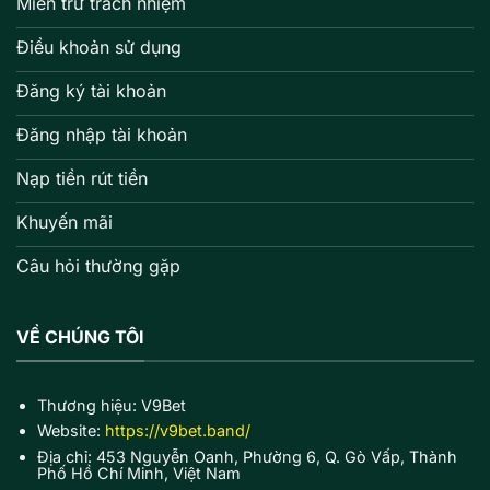
Miễn trừ trách nhiệm
Điều khoản sử dụng
Đăng ký tài khoản
Đăng nhập tài khoản
Nạp tiền rút tiền
Khuyến mãi
Câu hỏi thường gặp
VỀ CHÚNG TÔI
Thương hiệu: V9Bet
Website:
https://v9bet.band/
Địa chỉ: 453 Nguyễn Oanh, Phường 6, Q. Gò Vấp, Thành
Phố Hồ Chí Minh, Việt Nam