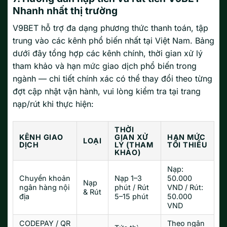
Nhanh nhất thị trường
V9BET hỗ trợ đa dạng phương thức thanh toán, tập
trung vào các kênh phổ biến nhất tại Việt Nam. Bảng
dưới đây tổng hợp các kênh chính, thời gian xử lý
tham khảo và hạn mức giao dịch phổ biến trong
ngành — chi tiết chính xác có thể thay đổi theo từng
đợt cập nhật vận hành, vui lòng kiểm tra tại trang
nạp/rút khi thực hiện:
THỜI
KÊNH GIAO
GIAN XỬ
HẠN MỨC
LOẠI
DỊCH
LÝ (THAM
TỐI THIỂU
KHẢO)
Nạp:
Chuyển khoản
Nạp 1–3
50.000
Nạp
ngân hàng nội
phút / Rút
VND / Rút:
& Rút
địa
5–15 phút
50.000
VND
CODEPAY / QR
Theo ngân