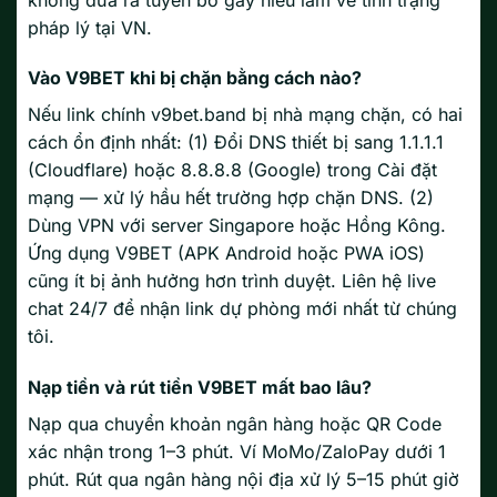
pháp lý tại VN.
Vào V9BET khi bị chặn bằng cách nào?
Nếu link chính v9bet.band bị nhà mạng chặn, có hai
cách ổn định nhất: (1) Đổi DNS thiết bị sang 1.1.1.1
(Cloudflare) hoặc 8.8.8.8 (Google) trong Cài đặt
mạng — xử lý hầu hết trường hợp chặn DNS. (2)
Dùng VPN với server Singapore hoặc Hồng Kông.
Ứng dụng V9BET (APK Android hoặc PWA iOS)
cũng ít bị ảnh hưởng hơn trình duyệt. Liên hệ live
chat 24/7 để nhận link dự phòng mới nhất từ chúng
tôi.
Nạp tiền và rút tiền V9BET mất bao lâu?
Nạp qua chuyển khoản ngân hàng hoặc QR Code
xác nhận trong 1–3 phút. Ví MoMo/ZaloPay dưới 1
phút. Rút qua ngân hàng nội địa xử lý 5–15 phút giờ