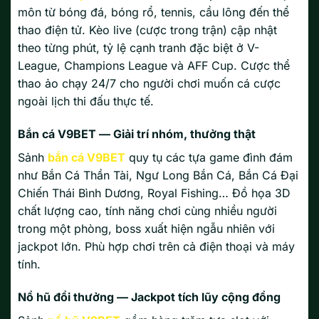
môn từ bóng đá, bóng rổ, tennis, cầu lông đến thể
thao điện tử. Kèo live (cược trong trận) cập nhật
theo từng phút, tỷ lệ cạnh tranh đặc biệt ở V-
League, Champions League và AFF Cup. Cược thể
thao ảo chạy 24/7 cho người chơi muốn cá cược
ngoài lịch thi đấu thực tế.
Bắn cá V9BET — Giải trí nhóm, thưởng thật
Sảnh
bắn cá V9BET
quy tụ các tựa game đình đám
như Bắn Cá Thần Tài, Ngư Long Bắn Cá, Bắn Cá Đại
Chiến Thái Bình Dương, Royal Fishing… Đồ họa 3D
chất lượng cao, tính năng chơi cùng nhiều người
trong một phòng, boss xuất hiện ngẫu nhiên với
jackpot lớn. Phù hợp chơi trên cả điện thoại và máy
tính.
Nổ hũ đổi thưởng — Jackpot tích lũy cộng đồng