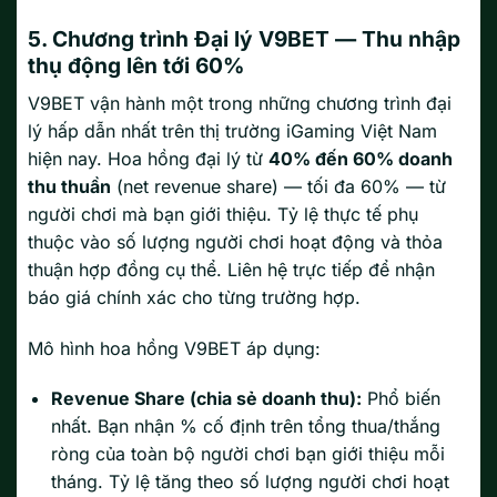
5. Chương trình Đại lý V9BET — Thu nhập
thụ động lên tới 60%
V9BET vận hành một trong những chương trình đại
lý hấp dẫn nhất trên thị trường iGaming Việt Nam
hiện nay. Hoa hồng đại lý từ
40% đến 60% doanh
thu thuần
(net revenue share) — tối đa 60% — từ
người chơi mà bạn giới thiệu. Tỷ lệ thực tế phụ
thuộc vào số lượng người chơi hoạt động và thỏa
thuận hợp đồng cụ thể. Liên hệ trực tiếp để nhận
báo giá chính xác cho từng trường hợp.
Mô hình hoa hồng V9BET áp dụng:
Revenue Share (chia sẻ doanh thu):
Phổ biến
nhất. Bạn nhận % cố định trên tổng thua/thắng
ròng của toàn bộ người chơi bạn giới thiệu mỗi
tháng. Tỷ lệ tăng theo số lượng người chơi hoạt