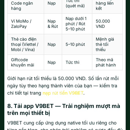
Tức thì
Code ngân
Nạp
hàng liên
(quét mã)
hàng
kết
Nạp dưới 1
Ví MoMo /
Nạp
50.000
phút / Rút
ZaloPay
& Rút
VND
5–10 phút
Thẻ cào điện
Mệnh giá
thoại (Viettel /
Nạp
5–10 phút
thẻ tối
Mobi / Vina)
thiểu
Giftcode
Theo mã
Nạp
Tức thì
khuyến mãi
phát hành
Giới hạn rút tối thiểu là 50.000 VND. Số lần rút mỗi
ngày tùy theo hạng thành viên của bạn — kiểm tra
chi tiết tại trang
nạp rút tiền V9BET
.
8. Tải app V9BET — Trải nghiệm mượt mà
trên mọi thiết bị
V9BET cung cấp ứng dụng native tối ưu riêng cho