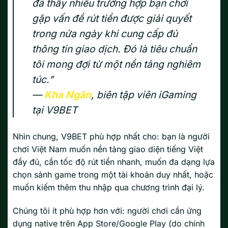
đã thấy nhiều trường hợp bạn chơi
gặp vấn đề rút tiền được giải quyết
trong nửa ngày khi cung cấp đủ
thông tin giao dịch. Đó là tiêu chuẩn
tôi mong đợi từ một nền tảng nghiêm
túc.”
—
Kha Ngân
, biên tập viên iGaming
tại V9BET
Nhìn chung, V9BET phù hợp nhất cho: bạn là người
chơi Việt Nam muốn nền tảng giao diện tiếng Việt
đầy đủ, cần tốc độ rút tiền nhanh, muốn đa dạng lựa
chọn sảnh game trong một tài khoản duy nhất, hoặc
muốn kiếm thêm thu nhập qua chương trình đại lý.
Chúng tôi ít phù hợp hơn với: người chơi cần ứng
dụng native trên App Store/Google Play (do chính