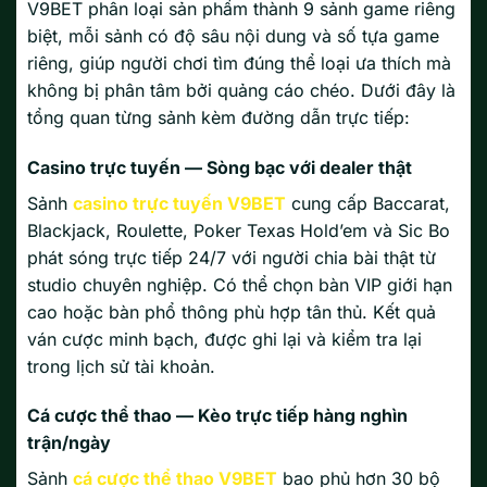
V9BET phân loại sản phẩm thành 9 sảnh game riêng
biệt, mỗi sảnh có độ sâu nội dung và số tựa game
riêng, giúp người chơi tìm đúng thể loại ưa thích mà
không bị phân tâm bởi quảng cáo chéo. Dưới đây là
tổng quan từng sảnh kèm đường dẫn trực tiếp:
Casino trực tuyến — Sòng bạc với dealer thật
Sảnh
casino trực tuyến V9BET
cung cấp Baccarat,
Blackjack, Roulette, Poker Texas Hold’em và Sic Bo
phát sóng trực tiếp 24/7 với người chia bài thật từ
studio chuyên nghiệp. Có thể chọn bàn VIP giới hạn
cao hoặc bàn phổ thông phù hợp tân thủ. Kết quả
ván cược minh bạch, được ghi lại và kiểm tra lại
trong lịch sử tài khoản.
Cá cược thể thao — Kèo trực tiếp hàng nghìn
trận/ngày
Sảnh
cá cược thể thao V9BET
bao phủ hơn 30 bộ