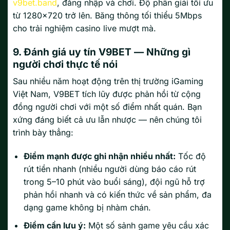
v9bet.band
, đăng nhập và chơi. Độ phân giải tối ưu
từ 1280×720 trở lên. Băng thông tối thiểu 5Mbps
cho trải nghiệm casino live mượt mà.
9. Đánh giá uy tín V9BET — Những gì
người chơi thực tế nói
Sau nhiều năm hoạt động trên thị trường iGaming
Việt Nam, V9BET tích lũy được phản hồi từ cộng
đồng người chơi với một số điểm nhất quán. Bạn
xứng đáng biết cả ưu lẫn nhược — nên chúng tôi
trình bày thẳng:
Điểm mạnh được ghi nhận nhiều nhất:
Tốc độ
rút tiền nhanh (nhiều người dùng báo cáo rút
trong 5–10 phút vào buổi sáng), đội ngũ hỗ trợ
phản hồi nhanh và có kiến thức về sản phẩm, đa
dạng game không bị nhàm chán.
Điểm cần lưu ý:
Một số sảnh game yêu cầu xác