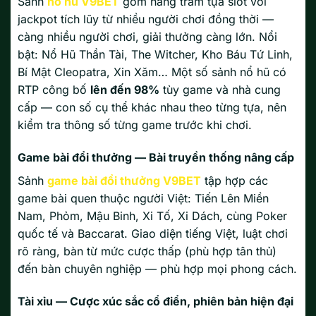
Sảnh
nổ hũ V9BET
gồm hàng trăm tựa slot với
jackpot tích lũy từ nhiều người chơi đồng thời —
càng nhiều người chơi, giải thưởng càng lớn. Nổi
bật: Nổ Hũ Thần Tài, The Witcher, Kho Báu Tứ Linh,
Bí Mật Cleopatra, Xin Xăm… Một số sảnh nổ hũ có
RTP công bố
lên đến 98%
tùy game và nhà cung
cấp — con số cụ thể khác nhau theo từng tựa, nên
kiểm tra thông số từng game trước khi chơi.
Game bài đổi thưởng — Bài truyền thống nâng cấp
Sảnh
game bài đổi thưởng V9BET
tập hợp các
game bài quen thuộc người Việt: Tiến Lên Miền
Nam, Phỏm, Mậu Binh, Xi Tố, Xi Dách, cùng Poker
quốc tế và Baccarat. Giao diện tiếng Việt, luật chơi
rõ ràng, bàn từ mức cược thấp (phù hợp tân thủ)
đến bàn chuyên nghiệp — phù hợp mọi phong cách.
Tài xỉu — Cược xúc sắc cổ điển, phiên bản hiện đại