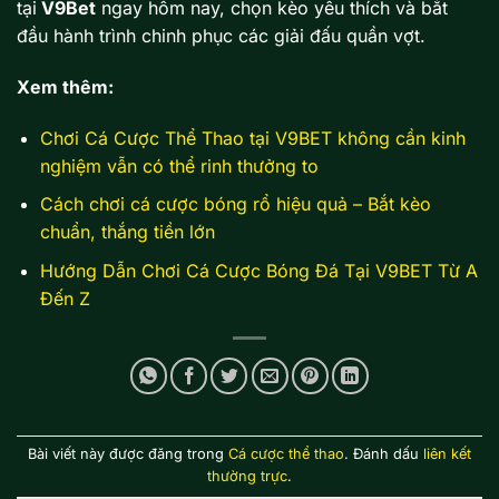
tại
V9Bet
ngay hôm nay, chọn kèo yêu thích và bắt
đầu hành trình chinh phục các giải đấu quần vợt.
Xem thêm:
Chơi Cá Cược Thể Thao tại V9BET không cần kinh
nghiệm vẫn có thể rinh thưởng to
Cách chơi cá cược bóng rổ hiệu quả – Bắt kèo
chuẩn, thắng tiền lớn
Hướng Dẫn Chơi Cá Cược Bóng Đá Tại V9BET Từ A
Đến Z
Bài viết này được đăng trong
Cá cược thể thao
. Đánh dấu
liên kết
thường trực
.