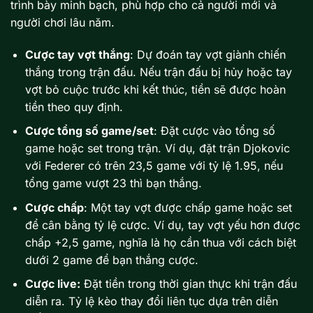
trình bày minh bạch, phù hợp cho cả người mới và
người chơi lâu năm.
Cược tay vợt thắng
: Dự đoán tay vợt giành chiến
thắng trong trận đấu. Nếu trận đấu bị hủy hoặc tay
vợt bỏ cuộc trước khi kết thúc, tiền sẽ được hoàn
tiền theo quy định.
Cược tổng số game/set
: Đặt cược vào tổng số
game hoặc set trong trận. Ví dụ, đặt trận Djokovic
với Federer có trên 23,5 game với tỷ lệ 1.95, nếu
tổng game vượt 23 thì bạn thắng.
Cược chấp
: Một tay vợt được chấp game hoặc set
để cân bằng tỷ lệ cược. Ví dụ, tay vợt yếu hơn được
chấp +2,5 game, nghĩa là họ cần thua với cách biệt
dưới 2 game để bạn thắng cược.
Cược live:
Đặt tiền trong thời gian thực khi trận đấu
diễn ra. Tỷ lệ kèo thay đổi liên tục dựa trên diễn