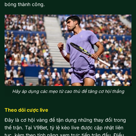
bóng thành công.
Hãy áp dụng các mẹo từ cao thủ để tăng cơ hội thắng
Theo dõi cược live
Đây là cơ hội vàng để tận dụng những thay đổi trong
thế trận. Tại V9Bet, tỷ lệ kèo live được cập nhật liên
tục, kèm theo tính năng xem trực tiếp trận đấu. Điều