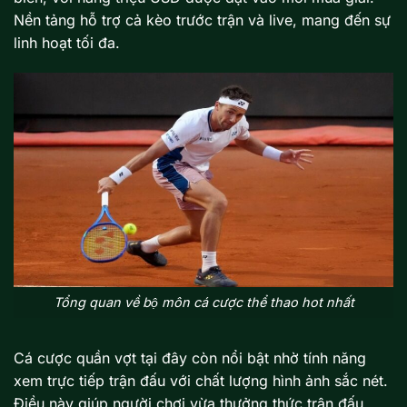
Nền tảng hỗ trợ cả kèo trước trận và live, mang đến sự
linh hoạt tối đa.
Tổng quan về bộ môn cá cược thể thao hot nhất
Cá cược quần vợt tại đây còn nổi bật nhờ tính năng
xem trực tiếp trận đấu với chất lượng hình ảnh sắc nét.
Điều này giúp người chơi vừa thưởng thức trận đấu,