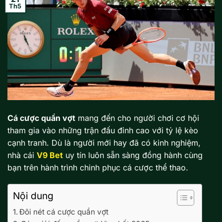
Th5
Cá cược quần vợt
mang đến cho người chơi cơ hội
tham gia vào những trận đấu đỉnh cao với tỷ lệ kèo
cạnh tranh. Dù là người mới hay đã có kinh nghiệm,
nhà cái
V9 Bet
uy tín luôn sẵn sàng đồng hành cùng
bạn trên hành trình chinh phục cá cược thể thao.
Nội dung
Đôi nét cá cược quần vợt