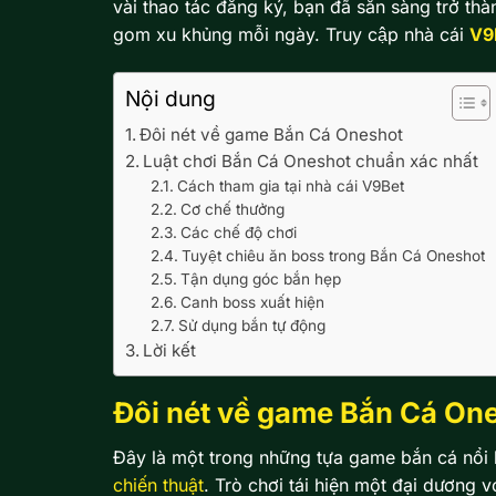
vài thao tác đăng ký, bạn đã sẵn sàng trở th
gom xu khủng mỗi ngày. Truy cập nhà cái
V9
Nội dung
Đôi nét về game Bắn Cá Oneshot
Luật chơi Bắn Cá Oneshot chuẩn xác nhất
Cách tham gia tại nhà cái V9Bet
Cơ chế thưởng
Các chế độ chơi
Tuyệt chiêu ăn boss trong Bắn Cá Oneshot
Tận dụng góc bắn hẹp
Canh boss xuất hiện
Sử dụng bắn tự động
Lời kết
Đôi nét về game Bắn Cá On
Đây là một trong những tựa game bắn cá nổi bậ
chiến thuật
. Trò chơi tái hiện một đại dương 