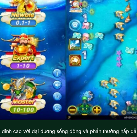
rí đỉnh cao với đại dương sống động và phần thưởng hấp dẫ