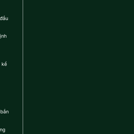
 đầu
ịnh
 kể
 bắn
ởng