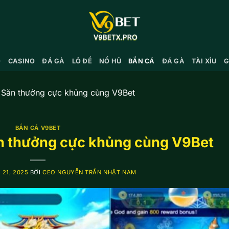
O
CASINO
ĐÁ GÀ
LÔ ĐỀ
NỔ HŨ
BẮN CÁ
ĐÁ GÀ
TÀI XỈU
G
Săn thưởng cực khủng cùng V9Bet
BẮN CÁ V9BET
 thưởng cực khủng cùng V9Bet
 21, 2025
BỞI
CEO NGUYỄN TRẦN NHẬT NAM