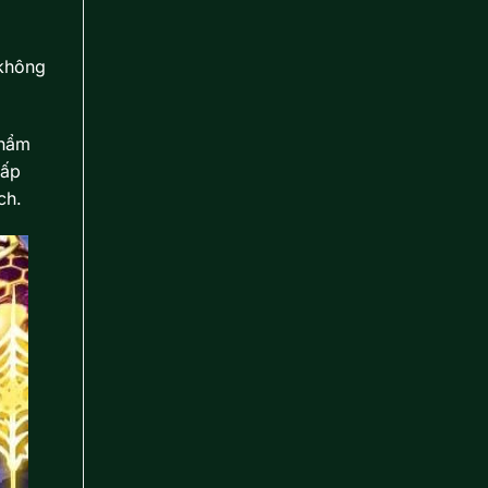
 không
phẩm
gấp
ch.