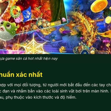
ựa game săn cá hot nhất hiện nay
ẩn xác nhất
hợp với mọi đối tượng, từ người mới bắt đầu đến các tay ch
 đạn và nhắm bắn vào các loài sinh vật bơi trên màn hình.
nhau, phụ thuộc vào kích thước và độ hiếm.