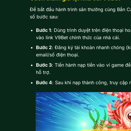
Để bắt đầu hành trình săn thưởng cùng Bắn Cá 
số bước sau:
Bước 1
: Dùng trình duyệt trên điện thoại 
vào link V9Bet chính thức của nhà cái.
Bước 2
: Đăng ký tài khoản nhanh chóng (k
email/số điện thoại.
Bước 3
: Tiến hành nạp tiền vào ví game để kí
hỗ trợ.
Bước 4
: Sau khi nạp thành công, truy cập