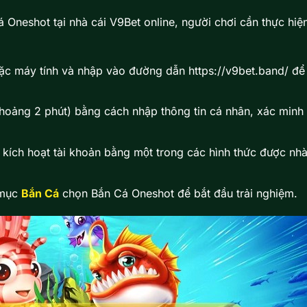
Oneshot tại nhà cái
V9Bet
online, người chơi cần thực hiệ
hoặc máy tính và nhập vào đường dẫn https://v9bet.band/ để
hoảng 2 phút) bằng cách nhập thông tin cá nhân, xác minh
ch hoạt tài khoản bằng một trong các hình thức được nhà 
 mục
Bắn Cá
chọn Bắn Cá Oneshot để bắt đầu trải nghiệm.