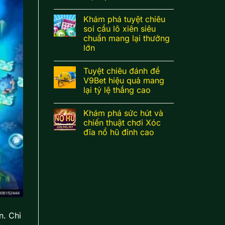
Khám phá tuyệt chiêu
soi cầu lô xiên siêu
chuẩn mang lại thưởng
lớn
Tuyệt chiêu đánh đề
V9Bet hiệu quả mang
lại tỷ lệ thắng cao
Khám phá sức hút và
chiến thuật chơi Xóc
đĩa nổ hũ đỉnh cao
n. Chỉ