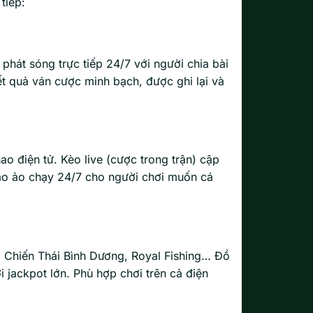
tiếp:
phát sóng trực tiếp 24/7 với người chia bài
ết quả ván cược minh bạch, được ghi lại và
o điện tử. Kèo live (cược trong trận) cập
hao ảo chạy 24/7 cho người chơi muốn cá
 Chiến Thái Bình Dương, Royal Fishing… Đồ
 jackpot lớn. Phù hợp chơi trên cả điện