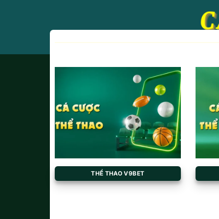
THỂ THAO V9BET