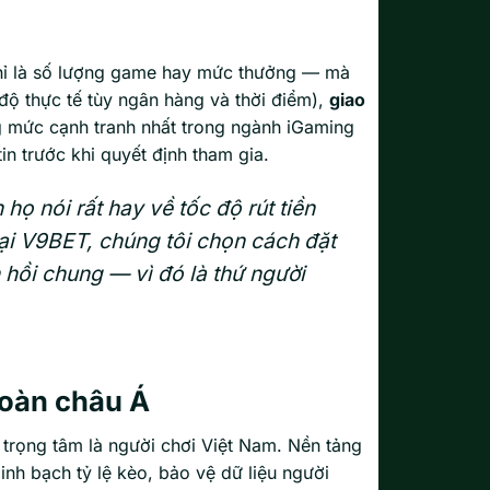
i chỉ là số lượng game hay mức thưởng — mà
độ thực tế tùy ngân hàng và thời điểm),
giao
mức cạnh tranh nhất trong ngành iGaming
in trước khi quyết định tham gia.
họ nói rất hay về tốc độ rút tiền
Tại V9BET, chúng tôi chọn cách đặt
 hồi chung — vì đó là thứ người
toàn châu Á
trọng tâm là người chơi Việt Nam. Nền tảng
nh bạch tỷ lệ kèo, bảo vệ dữ liệu người