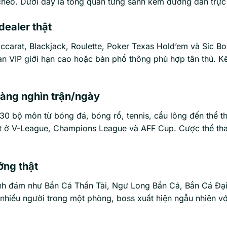
héo. Dưới đây là tổng quan từng sảnh kèm đường dẫn trực 
dealer thật
carat, Blackjack, Roulette, Poker Texas Hold’em và Sic Bo 
àn VIP giới hạn cao hoặc bàn phổ thông phù hợp tân thủ. K
hàng nghìn trận/ngày
0 bộ môn từ bóng đá, bóng rổ, tennis, cầu lông đến thể tha
biệt ở V-League, Champions League và AFF Cup. Cược thể t
ởng thật
nh đám như Bắn Cá Thần Tài, Ngư Long Bắn Cá, Bắn Cá Đại
nhiều người trong một phòng, boss xuất hiện ngẫu nhiên với