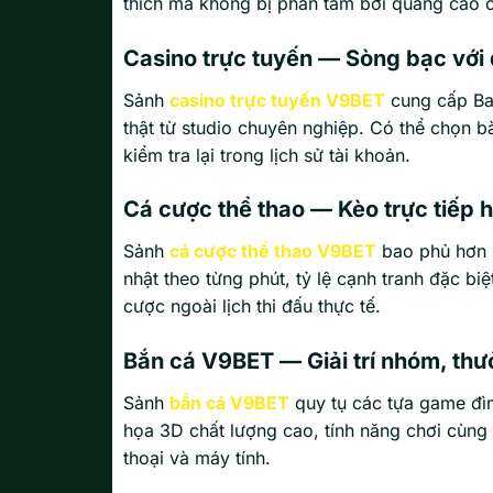
thích mà không bị phân tâm bởi quảng cáo c
Casino trực tuyến — Sòng bạc với 
Sảnh
casino trực tuyến V9BET
cung cấp Bac
thật từ studio chuyên nghiệp. Có thể chọn b
kiểm tra lại trong lịch sử tài khoản.
Cá cược thể thao — Kèo trực tiếp 
Sảnh
cá cược thể thao V9BET
bao phủ hơn 3
nhật theo từng phút, tỷ lệ cạnh tranh đặc 
cược ngoài lịch thi đấu thực tế.
Bắn cá V9BET — Giải trí nhóm, thư
Sảnh
bắn cá V9BET
quy tụ các tựa game đì
họa 3D chất lượng cao, tính năng chơi cùng 
thoại và máy tính.