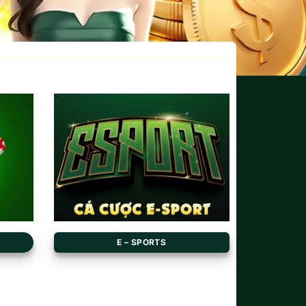
E – SPORTS