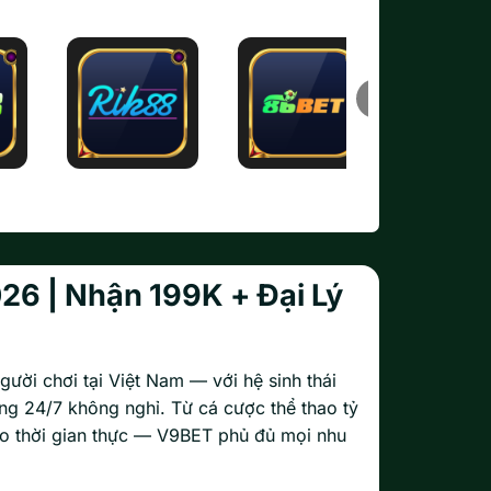
26 | Nhận 199K + Đại Lý
ười chơi tại Việt Nam — với hệ sinh thái
g 24/7 không nghỉ. Từ cá cược thể thao tỷ
theo thời gian thực — V9BET phủ đủ mọi nhu