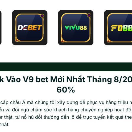
 Vào V9 bet Mới Nhất Tháng 8/20
60%
cấp châu Á mà chúng tôi xây dựng để phục vụ hàng triệu ng
ến và đội ngũ chăm sóc khách hàng chuyên nghiệp hoạt độn
ler thật, từ nổ hũ đổi thưởng đến lô đề trực tuyến kết quả 
nhất.