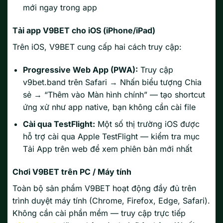
mới ngay trong app
Tải app V9BET cho iOS (iPhone/iPad)
Trên iOS, V9BET cung cấp hai cách truy cập:
Progressive Web App (PWA):
Truy cập
v9bet.band trên Safari → Nhấn biểu tượng Chia
sẻ → “Thêm vào Màn hình chính” — tạo shortcut
ứng xử như app native, bạn không cần cài file
Cài qua TestFlight:
Một số thị trường iOS được
hỗ trợ cài qua Apple TestFlight — kiểm tra mục
Tải App trên web để xem phiên bản mới nhất
Chơi V9BET trên PC / Máy tính
Toàn bộ sản phẩm V9BET hoạt động đầy đủ trên
trình duyệt máy tính (Chrome, Firefox, Edge, Safari).
Không cần cài phần mềm — truy cập trực tiếp