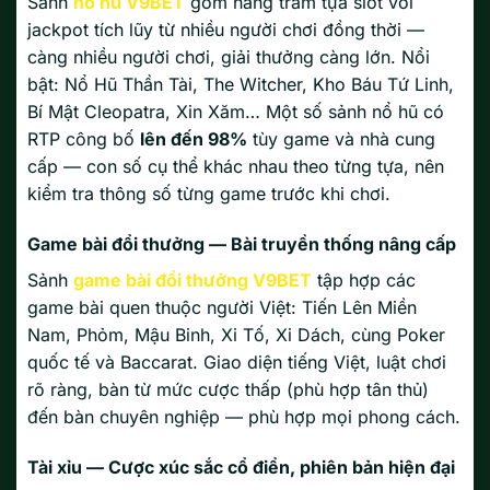
Sảnh
nổ hũ V9BET
gồm hàng trăm tựa slot với
jackpot tích lũy từ nhiều người chơi đồng thời —
càng nhiều người chơi, giải thưởng càng lớn. Nổi
bật: Nổ Hũ Thần Tài, The Witcher, Kho Báu Tứ Linh,
Bí Mật Cleopatra, Xin Xăm… Một số sảnh nổ hũ có
RTP công bố
lên đến 98%
tùy game và nhà cung
cấp — con số cụ thể khác nhau theo từng tựa, nên
kiểm tra thông số từng game trước khi chơi.
Game bài đổi thưởng — Bài truyền thống nâng cấp
Sảnh
game bài đổi thưởng V9BET
tập hợp các
game bài quen thuộc người Việt: Tiến Lên Miền
Nam, Phỏm, Mậu Binh, Xi Tố, Xi Dách, cùng Poker
quốc tế và Baccarat. Giao diện tiếng Việt, luật chơi
rõ ràng, bàn từ mức cược thấp (phù hợp tân thủ)
đến bàn chuyên nghiệp — phù hợp mọi phong cách.
Tài xỉu — Cược xúc sắc cổ điển, phiên bản hiện đại