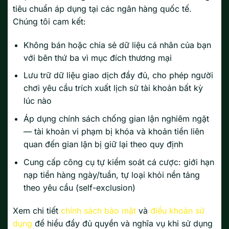
tiêu chuẩn áp dụng tại các ngân hàng quốc tế.
Chúng tôi cam kết:
Không bán hoặc chia sẻ dữ liệu cá nhân của bạn
với bên thứ ba vì mục đích thương mại
Lưu trữ dữ liệu giao dịch đầy đủ, cho phép người
chơi yêu cầu trích xuất lịch sử tài khoản bất kỳ
lúc nào
Áp dụng chính sách chống gian lận nghiêm ngặt
— tài khoản vi phạm bị khóa và khoản tiền liên
quan đến gian lận bị giữ lại theo quy định
Cung cấp công cụ tự kiểm soát cá cược: giới hạn
nạp tiền hàng ngày/tuần, tự loại khỏi nền tảng
theo yêu cầu (self-exclusion)
Xem chi tiết
chính sách bảo mật
và
điều khoản sử
dụng
để hiểu đầy đủ quyền và nghĩa vụ khi sử dụng