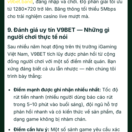
v9bet.band
, đăng nhập và chơi. Độ phân giải tối ưu
từ 1280×720 trở lên. Băng thông tối thiểu 5Mbps
cho trải nghiệm casino live mượt mà.
9. Đánh giá uy tín V9BET — Những gì
người chơi thực tế nói
Sau nhiều năm hoạt động trên thị trường iGaming
Việt Nam, V9BET tích lũy được phản hồi từ cộng
đồng người chơi với một số điểm nhất quán. Bạn
xứng đáng biết cả ưu lẫn nhược — nên chúng tôi
trình bày thẳng:
Điểm mạnh được ghi nhận nhiều nhất:
Tốc độ
rút tiền nhanh (nhiều người dùng báo cáo rút
trong 5–10 phút vào buổi sáng), đội ngũ hỗ trợ
phản hồi nhanh và có kiến thức về sản phẩm, đa
dạng game không bị nhàm chán.
Điểm cần lưu ý:
Một số sảnh game yêu cầu xác