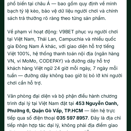
phổ biến tại châu Á — bao gồm quy định về minh
bạch tỷ lệ kèo, bảo vệ dữ liệu người chơi và chính
sách trả thưởng rõ ràng theo từng sản phẩm.
Về phạm vi hoạt động: V9BET phục vụ người chơi
tại Việt Nam, Thái Lan, Campuchia và nhiều quốc
gia Đông Nam Á khác, với giao diện hỗ trợ tiếng
Việt 100%, hệ thống thanh toán nội địa (ngân hàng
VN, ví MoMo, CODEPAY) và đường dây hỗ trợ
khách hàng Việt ngữ 24 giờ mỗi ngày, 7 ngày mỗi
tuần — đường dây không bao giờ bị bỏ lỡ khi người
chơi cần hỗ trợ.
Văn phòng đại diện và bộ phận điều hành chương
trình đại lý tại Việt Nam đặt tại
453 Nguyễn Oanh,
Phường 6, Quận Gò Vấp, TP.HCM
— liên hệ trực
tiếp qua số điện thoại
035 597 8957
. Đây là địa chỉ
tiếp nhận hợp tác đại lý, không phải địa điểm giao