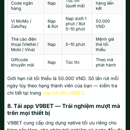
Tức thì
Code ngân
Nạp
hàng liên
(quét mã)
hàng
kết
Nạp dưới 1
Ví MoMo /
Nạp
50.000
phút / Rút
ZaloPay
& Rút
VND
5–10 phút
Thẻ cào điện
Mệnh giá
thoại (Viettel /
Nạp
5–10 phút
thẻ tối
Mobi / Vina)
thiểu
Giftcode
Theo mã
Nạp
Tức thì
khuyến mãi
phát hành
Giới hạn rút tối thiểu là 50.000 VND. Số lần rút mỗi
ngày tùy theo hạng thành viên của bạn — kiểm tra
chi tiết tại trang
nạp rút tiền V9BET
.
8. Tải app V9BET — Trải nghiệm mượt mà
trên mọi thiết bị
V9BET cung cấp ứng dụng native tối ưu riêng cho