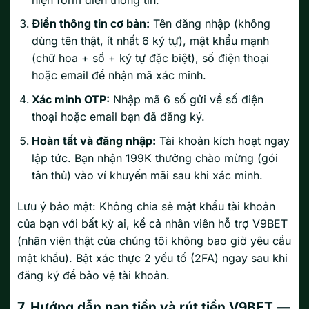
Điền thông tin cơ bản:
Tên đăng nhập (không
dùng tên thật, ít nhất 6 ký tự), mật khẩu mạnh
(chữ hoa + số + ký tự đặc biệt), số điện thoại
hoặc email để nhận mã xác minh.
Xác minh OTP:
Nhập mã 6 số gửi về số điện
thoại hoặc email bạn đã đăng ký.
Hoàn tất và đăng nhập:
Tài khoản kích hoạt ngay
lập tức. Bạn nhận 199K thưởng chào mừng (gói
tân thủ) vào ví khuyến mãi sau khi xác minh.
Lưu ý bảo mật: Không chia sẻ mật khẩu tài khoản
của bạn với bất kỳ ai, kể cả nhân viên hỗ trợ V9BET
(nhân viên thật của chúng tôi không bao giờ yêu cầu
mật khẩu). Bật xác thực 2 yếu tố (2FA) ngay sau khi
đăng ký để bảo vệ tài khoản.
7. Hướng dẫn nạp tiền và rút tiền V9BET —