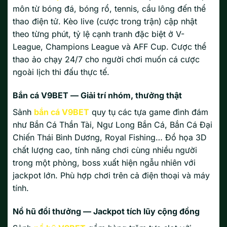
môn từ bóng đá, bóng rổ, tennis, cầu lông đến thể
thao điện tử. Kèo live (cược trong trận) cập nhật
theo từng phút, tỷ lệ cạnh tranh đặc biệt ở V-
League, Champions League và AFF Cup. Cược thể
thao ảo chạy 24/7 cho người chơi muốn cá cược
ngoài lịch thi đấu thực tế.
Bắn cá V9BET — Giải trí nhóm, thưởng thật
Sảnh
bắn cá V9BET
quy tụ các tựa game đình đám
như Bắn Cá Thần Tài, Ngư Long Bắn Cá, Bắn Cá Đại
Chiến Thái Bình Dương, Royal Fishing… Đồ họa 3D
chất lượng cao, tính năng chơi cùng nhiều người
trong một phòng, boss xuất hiện ngẫu nhiên với
jackpot lớn. Phù hợp chơi trên cả điện thoại và máy
tính.
Nổ hũ đổi thưởng — Jackpot tích lũy cộng đồng