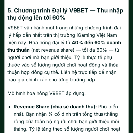
5. Chương trình Đại lý V9BET — Thu nhập
thụ động lên tới 60%
V9BET vận hành một trong những chương trình đại
lý hấp dẫn nhất trên thị trường iGaming Việt Nam
hiện nay. Hoa hồng đại lý từ
40% đến 60% doanh
thu thuần
(net revenue share) — tối đa 60% — từ
người chơi mà bạn giới thiệu. Tỷ lệ thực tế phụ
thuộc vào số lượng người chơi hoạt động và thỏa
thuận hợp đồng cụ thể. Liên hệ trực tiếp để nhận
báo giá chính xác cho từng trường hợp.
Mô hình hoa hồng V9BET áp dụng:
Revenue Share (chia sẻ doanh thu):
Phổ biến
nhất. Bạn nhận % cố định trên tổng thua/thắng
ròng của toàn bộ người chơi bạn giới thiệu mỗi
tháng. Tỷ lệ tăng theo số lượng người chơi hoạt