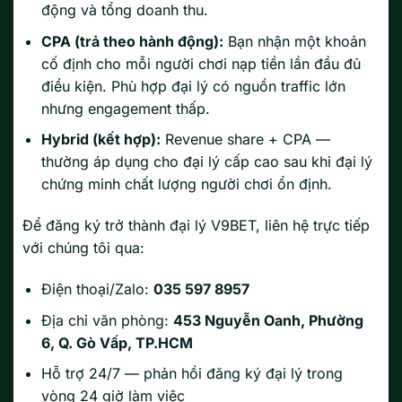
động và tổng doanh thu.
CPA (trả theo hành động):
Bạn nhận một khoản
cố định cho mỗi người chơi nạp tiền lần đầu đủ
điều kiện. Phù hợp đại lý có nguồn traffic lớn
nhưng engagement thấp.
Hybrid (kết hợp):
Revenue share + CPA —
thường áp dụng cho đại lý cấp cao sau khi đại lý
chứng minh chất lượng người chơi ổn định.
Để đăng ký trở thành đại lý V9BET, liên hệ trực tiếp
với chúng tôi qua:
Điện thoại/Zalo:
035 597 8957
Địa chỉ văn phòng:
453 Nguyễn Oanh, Phường
6, Q. Gò Vấp, TP.HCM
Hỗ trợ 24/7 — phản hồi đăng ký đại lý trong
vòng 24 giờ làm việc